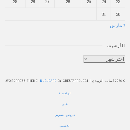
29
28
27
26
25
24
23
31
30
« مارس
الأرشيف
الأرشيف
© 2026 أسامة الزبيدي
|
BY CRESTAPROJECT.
NUCLEARE
WORDPRESS THEME:
الرئيسية
عني
دروس تصوير
عدستي