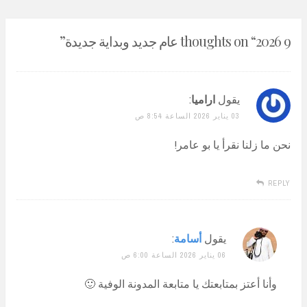
9 thoughts on “
2026 عام جديد وبداية جديدة
”
يقول
اراميا
:
03 يناير 2026 الساعة 8:54 ص
نحن ما زلنا نقرأ يا بو عامر!
REPLY
يقول
أسامة
:
06 يناير 2026 الساعة 6:00 ص
وأنا أعتز بمتابعتك يا متابعة المدونة الوفية 🙂