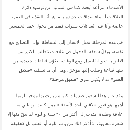
الأصدقاء. لم أعد أبحث كما في السابق عن توسيع دائرة
العلاقات أو بناء صداقات جديدة. ربما هو أثر التقدّم في العمر،
خاصة وأنا على بُعد ثلاث سنوات فقط من دخول عقد الخمسين.
في هذه المرحلة، يميل الإنسان إلى البساطة، وإلى التصالح مع
نفسه، ويقلّ شغفه بالدخول في علاقات تتطلب الكثير من
الالتزامات والتفاصيل ومع الوقت، تتكوّن قناعات جديدة، من
بينها قناعة وصلت إليها مؤخرًا، وهي أن ما نسمّيه
«صديق
العمر»
قد لا يكون سوى
«صديق مرحلة»
.
وقد عزز هذا الشعور صدمات كثيرة مررت بها مؤخرا لربما
أهمها هو فتور علاقتي بأحد الأصدقاء ممن كانت تربطني به
علاقة وطيدة امتدت إلى أكثر من ٢٠ سنة واليوم لم يبقَ منها إلا
شعرة معاوية، لا أذكر ذلك من باب اللوم أو العتب بل كحقيقة