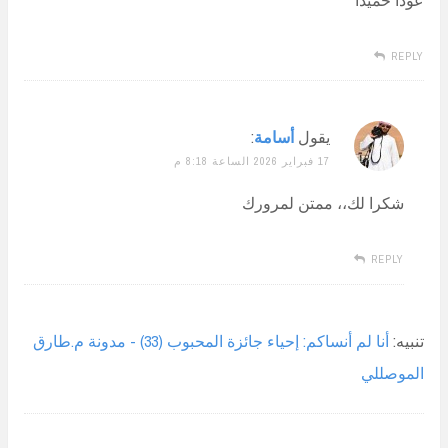
REPLY
يقول
أسامة
:
17 فبراير 2026 الساعة 8:18 م
شكرا لك،، ممتن لمرورك
REPLY
تنبيه:
أنا لم أنساكم: إحياء جائزة المحبوب (33) - مدونة م.طارق
الموصللي