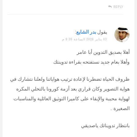
REPLY
يقول
بدر الشايع
:
03 يناير 2026 الساعة 9:39 م
أهلا بصديق التدوين أبا عامر
وأهلا بعام جديد نستفتحه بقراءة تدوينتك
ظروف الحياة تضطرنا لإعادة ترتيب هواياتنا ولعلنا نتشارك في
هواية التصوير وكان قراري بعد أزمة كورونا بالتخلي المكره
لهواية محببة والإبقاء على كاميرا التوثيق العائلية والمناسبات
الصغيرة ..
بانتظار تدويناتك ياصديقي