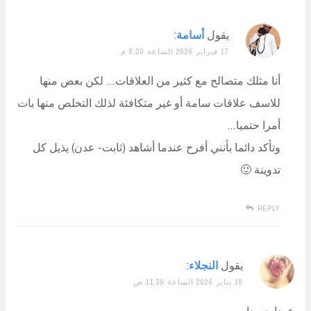
يقول
أسامة
:
17 فبراير 2026 الساعة 8:20 م
أنا مثلك متصالح مع كثير من العلاقات… لكن بعض منها
للاسف علاقات سامة أو غير متكافئة لذلك التخلص منها بات
أمرا حتميا…
وتأكد دائما بأنني أفرح عندما أشاهد (ثابت- عدن) يذيل كل
تدوينة 🙂
REPLY
يقول
النجلاء
:
18 يناير 2026 الساعة 11:39 ص
عودا حميدا