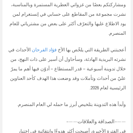
ومشاركتكم بعضًا من غزواتي العطرية المستمرة وبالمناسبة،
نشرت مجموعة من المقاطع على حسابي في إنستغرام لمن
يود الاطلاع عليها والتعرّف أكثر على بعض من مشترياتي للعام
المنصرم.
أعجبتني الطريقة التي يلخّص بها الأخ
فؤاد الفرحان
الأحداث في
نشرته البريدية الهادئة، وسأحاول أن أسير على ذات النهج، من
خلال تدوينة أسبوعية – قدر المستطاع – أدوّن فيها أهم ما يمرّ
عليّ من أحداث وتأملات وقد وضعت هذا الهدف كأحد العناوين
الرئيسية لعام 2026.
وأبدأ هذه التدوينة بتلخيص أبرز ما حمله لي العام المنصرم.
——-الصداقة والعلاقات——-
في الفترة الأخيرة، أصبحت أكثر هدوءًا وانتقائية في اختيار