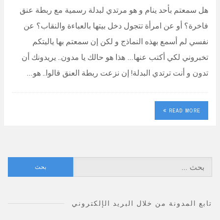
هل سمعتم بأحد ينام و هو مرتدي لبدلة رسمية مع ربطة عنق
فاخرة؟ أو عن امرأة تتجول دخل بيتها بالعباءة والنقاب؟ عن
نفسي لم أسمع بهذه النماذج و لكن إن سمعتم بها ياليتكم
تخبروني لكي أكتب عنها… هذا هو حالك يا مدون.. يريدونك أن
تدون و أنت ترتدي البدلة! إن نزعت ربطة العنق قالوا.. هو…
READ MORE
البحث
عن:
تابع المدونة من خلال البريد الإلكتروني