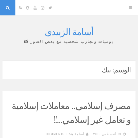
arch
Snapchat
RSS
YouTube
Instagram
Twitter
أسامة الزبيدي
Skip
to
يوميات وتجارب شخصية مع بعض الصور 📸
content
الوسم:
بنك
مصرف إسلامي.. معاملات إسلامية
و تعامل غير إسلامي..!!
29 أغسطس 2005
أسامة
6 COMMENTS