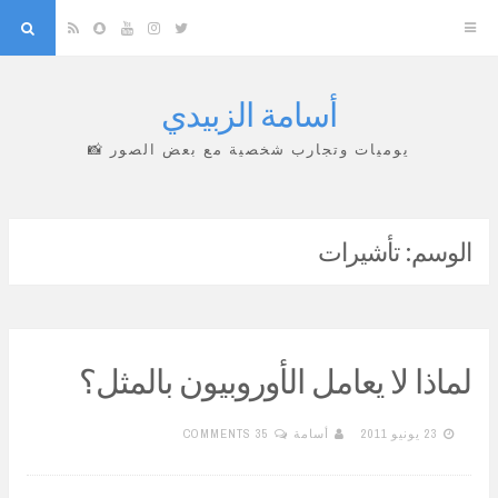
arch
Snapchat
RSS
YouTube
Instagram
Twitter
أسامة الزبيدي
Skip
to
يوميات وتجارب شخصية مع بعض الصور 📸
content
الوسم:
تأشيرات
لماذا لا يعامل الأوروبيون بالمثل؟
23 يونيو 2011
أسامة
35 COMMENTS