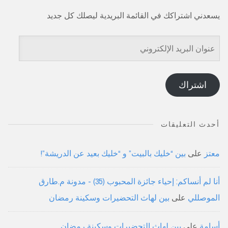
يسعدني اشتراكك في القائمة البريدية ليصلك كل جديد
عنوان
البريد
الإلكتروني
اشتراك
أحدث التعليقات
معتز
على
بين “خليك بالبيت” و “خليك بعيد عن الدريشة”!
أنا لم أنساكم: إحياء جائزة المحبوب (35) - مدونة م.طارق
الموصللي
على
بين لهاث التحضيرات وسكينة رمضان
أسامة
على
بين لهاث التحضيرات وسكينة رمضان