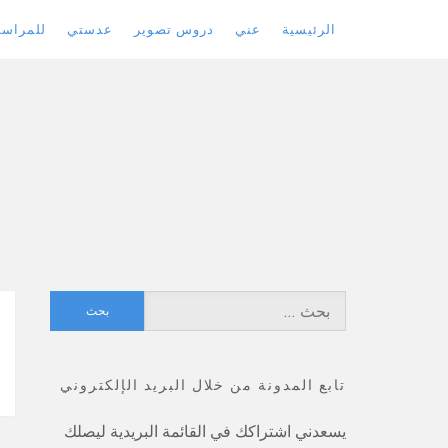
الرئيسية
عني
دروس تصوير
عدستي
للمراسل
Skip
to
content
البحث
عن:
تابع المدونة من خلال البريد الإلكتروني
يسعدني اشتراكك في القائمة البريدية ليصلك