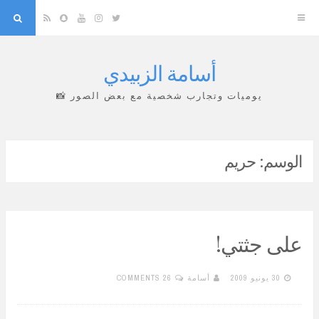
arch
Snapchat
RSS
YouTube
Instagram
Twitter
أسامة الزبيدي
Skip
to
يوميات وتجارب شخصية مع بعض الصور 📸
content
الوسم:
حريم
على جثتي!
30 يونيو 2009
أسامة
26 COMMENTS