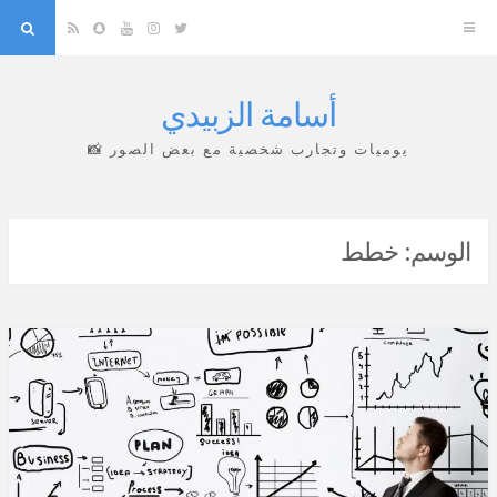
arch
Snapchat
RSS
YouTube
Instagram
Twitter
أسامة الزبيدي
Skip
to
يوميات وتجارب شخصية مع بعض الصور 📸
content
الوسم:
خطط