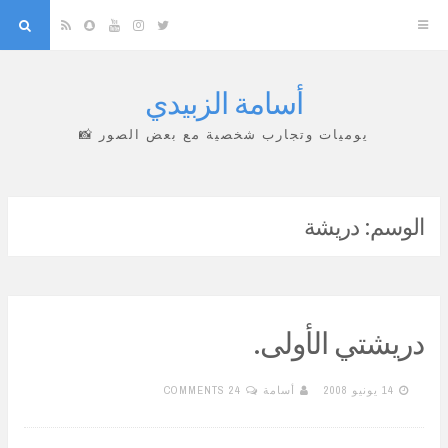
arch
Snapchat
RSS
YouTube
Instagram
Twitter
أسامة الزبيدي
Skip
to
يوميات وتجارب شخصية مع بعض الصور 📸
content
الوسم:
دريشة
دريشتي الأولى.
14 يونيو 2008
أسامة
24 COMMENTS