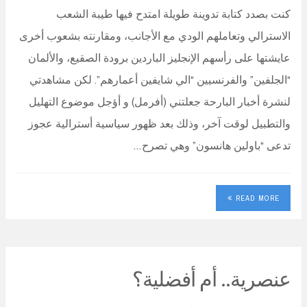
كنت بصدد كتابة تدوينة طويلة امتدح فيها طيبة الشعب
الاسترالي وتعاملهم الودي مع الأجانب، ومقارنته بشعوب أخرى
عايشتها على رأسهم الإنجليز الباردين برودة الصقيع، والألمان
“الجلفين” والفرنسيين “الي شايفين أعمارهم”. لكن مشاهدتي
لنشرة أخبار البارحة جعلتني (أفرمل) و أؤجل موضوع التهليل
والتطبيل لوقت آخر، وذلك بعد ظهور سياسية أسترالية عجوز
تدعى “باولين هانسون” وهي تصرح…
READ MORE
عنصرية.. أم أفضلية؟