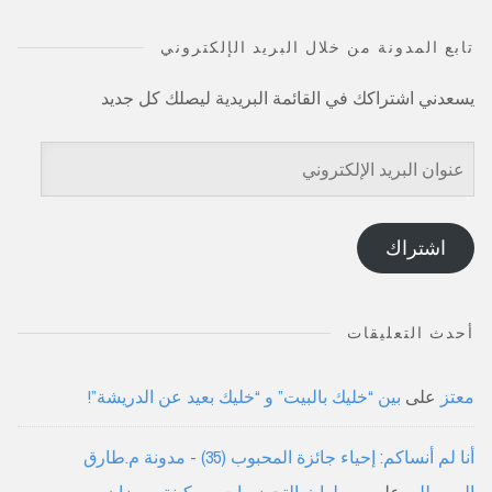
تابع المدونة من خلال البريد الإلكتروني
يسعدني اشتراكك في القائمة البريدية ليصلك كل جديد
عنوان
البريد
الإلكتروني
اشتراك
أحدث التعليقات
معتز
على
بين “خليك بالبيت” و “خليك بعيد عن الدريشة”!
أنا لم أنساكم: إحياء جائزة المحبوب (35) - مدونة م.طارق
الموصللي
على
بين لهاث التحضيرات وسكينة رمضان