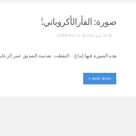
صورة: الفأرالأكروباتي!
08 مايو 2008
17 COMMENTS
هذه الصورة فيها إبداع… التقطت بعدسة الصديق عمر الزعابي. (03
READ MORE