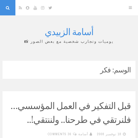
arch
Snapchat
RSS
YouTube
Instagram
Twitter
أسامة الزبيدي
Skip
to
يوميات وتجارب شخصية مع بعض الصور 📸
content
الوسم:
فكر
قبل التفكير في العمل المؤسسي…
فلنرتقي في طرحنا.. ولننتقي!..
18 نوفمبر 2008
أسامة
36 COMMENTS