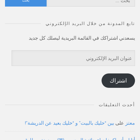
عن:
تابع المدونة من خلال البريد الإلكتروني
يسعدني اشتراكك في القائمة البريدية ليصلك كل جديد
عنوان
البريد
الإلكتروني
اشتراك
أحدث التعليقات
معتز
على
بين “خليك بالبيت” و “خليك بعيد عن الدريشة”!
أنا لم أنساكم: إحياء جائزة المحبوب (35) - مدونة م.طارق