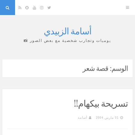
arch
Snapchat
RSS
YouTube
Instagram
Twitter
أسامة الزبيدي
Skip
to
يوميات وتجارب شخصية مع بعض الصور 📸
content
الوسم:
قصة شعر
تسريحة بيكهام!!
01 مارس 2004
أسامة