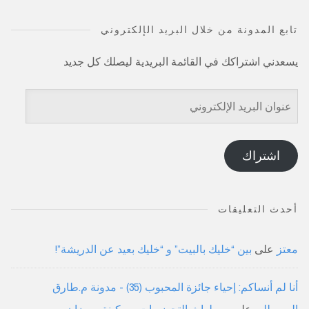
تابع المدونة من خلال البريد الإلكتروني
يسعدني اشتراكك في القائمة البريدية ليصلك كل جديد
عنوان
البريد
الإلكتروني
اشتراك
أحدث التعليقات
معتز
على
بين “خليك بالبيت” و “خليك بعيد عن الدريشة”!
أنا لم أنساكم: إحياء جائزة المحبوب (35) - مدونة م.طارق
الموصللي
على
بين لهاث التحضيرات وسكينة رمضان