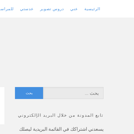
الرئيسية
عني
دروس تصوير
عدستي
للمراسل
Skip
to
content
البحث
عن:
تابع المدونة من خلال البريد الإلكتروني
يسعدني اشتراكك في القائمة البريدية ليصلك