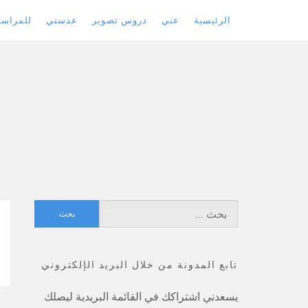
الرئيسية
عني
دروس تصوير
عدستي
للمراسل
Skip
to
content
البحث
عن:
تابع المدونة من خلال البريد الإلكتروني
يسعدني اشتراكك في القائمة البريدية ليصلك