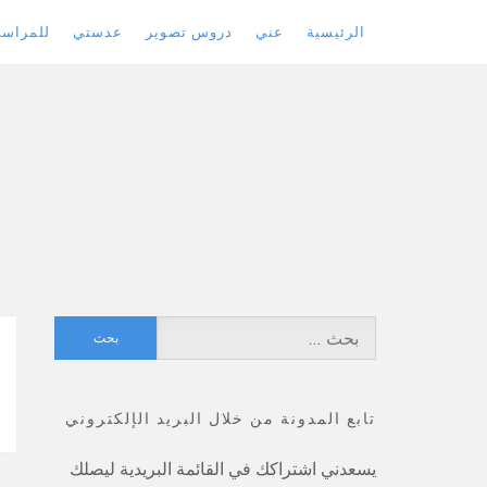
الرئيسية
عني
دروس تصوير
عدستي
للمراسل
Skip
to
content
البحث
عن:
تابع المدونة من خلال البريد الإلكتروني
يسعدني اشتراكك في القائمة البريدية ليصلك