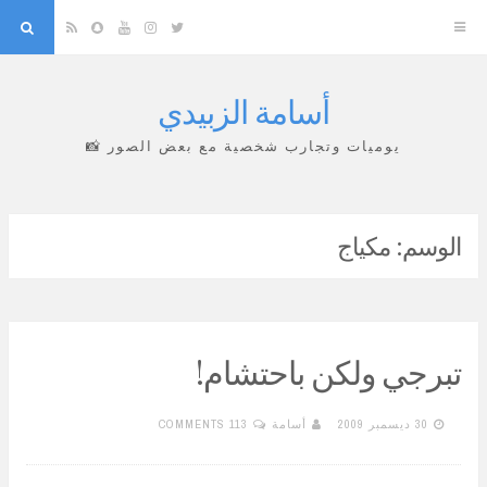
arch
Snapchat
RSS
YouTube
Instagram
Twitter
أسامة الزبيدي
Skip
to
يوميات وتجارب شخصية مع بعض الصور 📸
content
الوسم:
مكياج
تبرجي ولكن باحتشام!
30 ديسمبر 2009
أسامة
113 COMMENTS