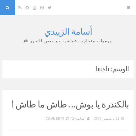
arch
Snapchat
RSS
YouTube
Instagram
Twitter
أسامة الزبيدي
Skip
to
يوميات وتجارب شخصية مع بعض الصور 📸
content
الوسم:
bush
بالكندرة يا بوش… طاش ما طاش !
16 ديسمبر 2008
أسامة
23 COMMENTS