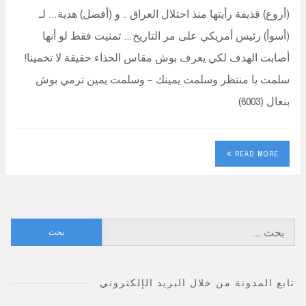
(أروع) قذيفة رأيتها منذ احتلال العراق .. و (أفضل) هدية… لـ
(أسوأ) رئيس أمريكي على مر التاريخ… تمنيت فقط لو أنها
أصابت الهدف لكي يعرف بوش مقاس الحذاء حقيقة لا تخمينا!
سلمت يا منتظر وسلمت يمينك – وسلمت يمين ترمي بوش
بنعال (6003)
READ MORE
البحث
عن:
تابع المدونة من خلال البريد الإلكتروني