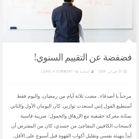
فضفضة عن التقييم السنوي!
20 فبراير 2026
أسامة
LEAVE A COMMENT
مرحباً يا أصدقاء.. مضت ثلاثة أيام من رمضان، واليوم فقط
أستطيع القول إنني استعدت توازني. كان اليومان الأول والثاني
بمثابة معركة حقيقية مع الإرهاق والخمول؛ ضريبة قاسية
لانسحاب الكافيين المفاجئ من جسدي، كان من المفترض أن
أبدأ بتهيئة نفسي وتقليل أكواب القهوة قبل أسبوع على الأقل،