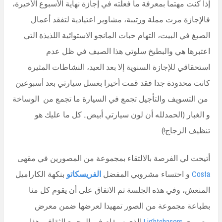
إذا كنت مهتما بمعرفة ما فعلته في إجازة نهاية الأسبوع الأخيرة،
فالإجازة مرت مملة ورتيبة، مشاوير اعتيادية لتفقد أعمال
الصبغ في البيت، التهام حبات المانجو الاستوائية اللذيذة التي
اعتبرها هي والبطيخ سلوتي هذا الصيف في ظل عدم
استحقاقي للإجازة السنوية إلا بعد العيد، النشاطات المثيرة
كانت محدودة جدا فقد قمت أخيرا بغسل سيارتي بعد أسبوعين
من التسويف والتأجيل تجمع في السيارة ما تجمع من الوساخة
و الغبار (الحمدلله أن لون سيارتي أبيض.. كل ما عليك هو
تنظيف الزجاج!)
أتيحت لي الفرصة بالالتقاء بمجموعة من المصورين في مقهى
Costa
و احتساء مشروبي المفضل
الفريسكاتو
بنكهة الكاراميل
المنعش، وفي هذه الجلسة تم الاتفاق على أن يقوم كل منا
بطباعة مجموعة من الصور تمهيدا لعرضها ضمن معرض
مصوري
Lightchasers
الذي سيقام في المجمع الثقافي هذا