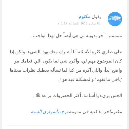
يقول
مكتوم
:
06 يوليو 2008 الساعة 1:19 م
ممممم .. آخر تدوينة لي هي أيضاً حل لهذا الواجب ..
على طاري كثرة الأسئلة أنا أشترك معك بهذا الشيء، ولكن إذا
كان الموضوع مهم لي، وأكره شي لما يكون اللي قدامك مو
واضح أبداً، واللي أكره من كذا لما تسأله يعطيك نظرات معناها
“ياخي ما تفهم” والمشكلة فيه هو ! ..
الخس بريء يا أسامة، أكثر الخضروات براءة 😀 ..
مكتومآخر ما كتبه في مدونته:
بوح، بأسراري الستة