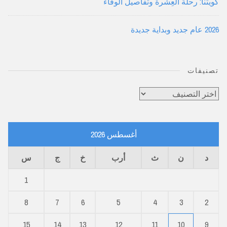
كويتنا: رحلة العِشرة وتفاصيل الوفاء
2026 عام جديد وبداية جديدة
تصنيفات
تصنيفات
أغسطس 2026
د
ن
ث
أرب
خ
ج
س
1
8
7
6
5
4
3
2
15
14
13
12
11
10
9