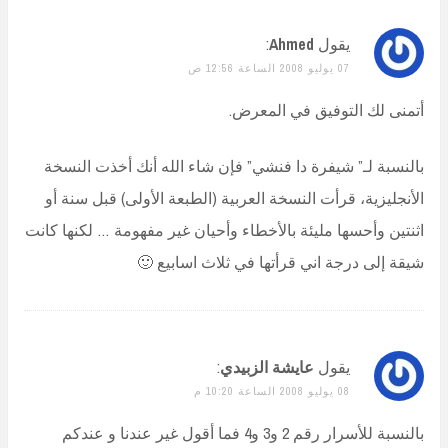
يقول
Ahmed
:
07 يوليو 2008 الساعة 12:56 ص
أتمنى لك التوفيق في المعرض.
بالنسبة لـ” شيفرة دا فنشي” فإن شاء الله أنك أخذت النسخة
الأنجليزية، قرأت النسخة العربية (الطبعة الأولى) قبل سنة أو
اثنتين وأحسها مليئة بالأخطاء وأحيان غير مفهومة … لكنها كانت
شيقة إلى درجة اني قرأتها في ثلاث اسابيع 🙂
يقول
عايشة الزبيدي
:
08 يوليو 2008 الساعة 10:20 م
بالنسبة للأسرار رقم 2 و3 و4 فما أقول غير عندنا و عندكم