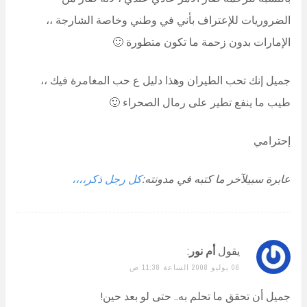
الضروريات للإعتراف بأني في وطني وخاصة الشارجة ،،
الإمارات بدون زحمة ما تكون متطورة 🙂
جميل إنك تحب الطيران وهذا دليل ع حب المغامرة فيك ،،
طيب ما ينفع تطير على رمال الصحراء 🙂
إحترامي
عابرة سبيلآخر ما كتبه في مدونته:
كل رجل ذكر،،،،
يقول
أم نور
:
06 يوليو 2008 الساعة 11:38 ص
جميل أن تحقق ما تحلم به.. حتى لو بعد حين!