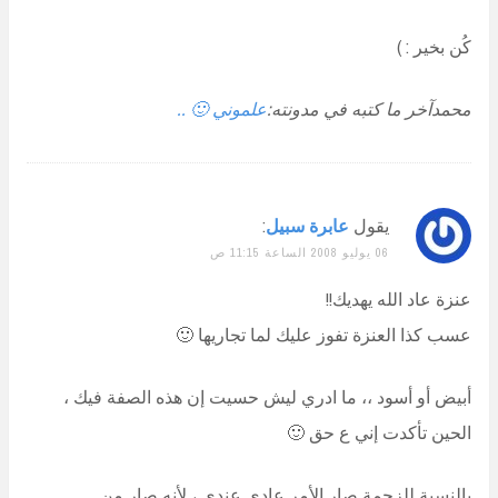
كُن بخير : )
محمدآخر ما كتبه في مدونته:
علموني 🙂 ..
يقول
عابرة سبيل
:
06 يوليو 2008 الساعة 11:15 ص
عنزة عاد الله يهديك!!
عسب كذا العنزة تفوز عليك لما تجاريها 🙂
أبيض أو أسود ،، ما ادري ليش حسيت إن هذه الصفة فيك ،
الحين تأكدت إني ع حق 🙂
بالنسبة للزحمة صار الأمر عادي عندي ، لأنه صار من