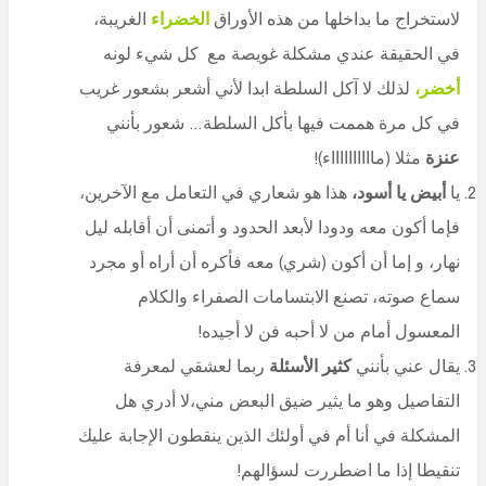
لاستخراج ما بداخلها من هذه الأوراق
الخضراء
الغريبة،
في الحقيقة عندي مشكلة غويصة مع كل شيء لونه
أخضر،
لذلك لا آكل السلطة ابدا لأني أشعر بشعور غريب
في كل مرة هممت فيها بأكل السلطة… شعور بأنني
عنزة
مثلا (مااااااااااء)!
يا
أبيض يا أسود،
هذا هو شعاري في التعامل مع الآخرين،
فإما أكون معه ودودا لأبعد الحدود و أتمنى أن أقابله ليل
نهار، و إما أن أكون (شري) معه فأكره أن أراه أو مجرد
سماع صوته، تصنع الابتسامات الصفراء والكلام
المعسول أمام من لا أحبه فن لا أجيده!
يقال عني بأنني
كثير الأسئلة
ربما لعشقي لمعرفة
التفاصيل وهو ما يثير ضيق البعض مني،لا أدري هل
المشكلة في أنا أم في أولئك الذين ينقطون الإجابة عليك
تنقيطا إذا ما اضطررت لسؤالهم!