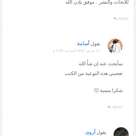
للابحاث والنشر .. موفق بإذن الله .
REPLY
يقول
أسامة
:
27 مارس 2012 الساعة 6:02 م
سأبحث عنه إن شاْ الله
تعجبني هذه النوعية من الكتب
شكرا سمية 🙂
REPLY
يقول
أروى
: