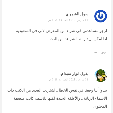
يقول
الشمري
:
29 مارس 2012 الساعة 9:54 ص
ارجو مساعدتي في شراء من المعرض لاني في السعوديه
اذا امكن اريد رابط لشراءه من النت
REPLY
يقول
انوار سيدام
:
31 مارس 2012 الساعة 3:10 م
يبدوا أننا وقعنا في نفس الخطا .. اشتريت العديد من الكتب ذات
الأسماء الرنانة .. والأغلفة الجيدة لكنها للاسف كانت ضعيفة
المحتوى