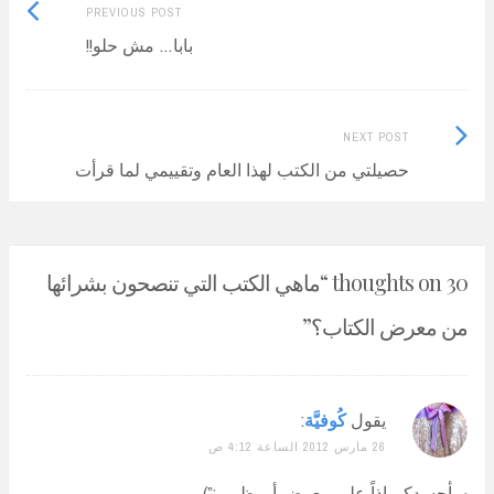
Previous
Post
PREVIOUS POST
post:
بابا… مش حلو!!
navigation
Next
NEXT POST
Post:
حصيلتي من الكتب لهذا العام وتقييمي لما قرأت
30 thoughts on “
ماهي الكتب التي تنصحون بشرائها
من معرض الكتاب؟
”
يقول
كُوفيَّة
:
26 مارس 2012 الساعة 4:12 ص
سأحسدكم إذاً على معرض أبو ظبي :”) ..