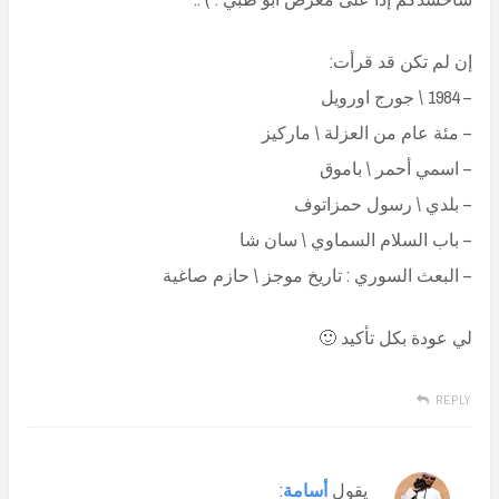
إن لم تكن قد قرأت:
– 1984 \ جورج اورويل
– مئة عام من العزلة \ ماركيز
– اسمي أحمر \ باموق
– بلدي \ رسول حمزاتوف
– باب السلام السماوي \ سان شا
– البعث السوري : تاريخ موجز \ حازم صاغية
لي عودة بكل تأكيد 🙂
REPLY
يقول
أسامة
: