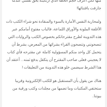
منها لكي أعرف حجم الخطأ الذي ارتكبته بحق نفسي عندما
جازفت باقتنائها!
ولمحاربة النفس الأمارة بالسوء والمنقادة نحو شراء الكتب ذات
الأغلفة الملونة والأوراق اللماعة، فالباب مفتوح أمامكم عبر
هذه التدوينة لطرح مقترحاتكم بخصوص الكتب والروايات التي
تنصحونني وتنصحون القراء بشرائها من المعرض، بشرط أن
يتحمل كل واحد منكم المسؤولية كاملة عن مقترحه فأي كتاب
لا يعجبني فعلى صاحب المقترح أن يتكقل بدفع ثمنه… أعتقد أن
هذا الشرط سيضمن خلو هذه التدوينة من التعليقات !
هناك من يقول بأن المستقبل هو للكتب الإلكترونية وقريبا
ستختفي المكتبات وما تضمها من مجلدات وكتب ورقية من
بيوتنا..