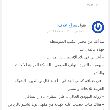
REPLY
يقول
سراج علاف
:
27 مارس 2012 الساعة 2:04 ص
بما أنك من محبي الكتب المتوسطة
فهذه قائمتي لك
– أعرابي في بلاد الإنجليز .. دار مدارك ..
– يوميات الثورة .. نواف القديمي .. الشبكة العربية للأبحاث
والنشر
– في ضيافة كتائب القذافي .. أحمد فال بن الدين .. الشبكة
العربية للأبحاث والنشر
– رواية اليهودي الحالي .. علي المقري .. دار الساقي
– هناك كتاب حصلت عليه كهدية من مقهى بوك تشينو بالرياض