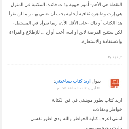
النقطة هي الأهم- أمور حيوية وذات فائدة، المكتبة في المنزل
هي إرث وظاهرة ثقافية أيجابية يجب أن نعتني بها، ربما لن تقرأ
هذا الكتاب أو ذاك -على الأقل الآن، ربما تقرأه في المستقل-
لكن ستتيح الفرصة لابن أو ابنه، أخت أو أخ … للإطلاع والقراءة
والاستفادة والاستعارة.
REPLY
يقول
اريد كتاب يساعدني
:
06 أبريل 2012 الساعة 1:38 م
اريد كتاب يطور موهبتي في فن الكتابة
خواطر ومقالات
اتمنى اعرف كتابة الخواطر والله ودي اطور نفسي
ياليت تنصحووووونني