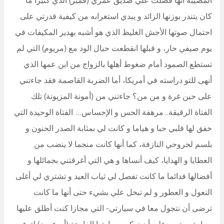
كان يتندر بوزنها الزائد و يبدي استغرابه من كيفية قدرتي على
احتمال صوتها الأجش الغليظ الذي هو أشبه بهدير المكيفات في
يوم صيفي حار، و قبلها انقطعت حبال الود مع (مريوم) التي لم
تستطع الصمود أمام ضغوط أهلها بالزواج من ابن عمها الذي
أنهى للتو دراسته في أمريكا، أما الضربة القاصمة فقد جاءتني
على حين غرة و من من؟ جاءتني من (أمونة المزيونة) تلك
الفتاة الرقيقة.. مرهفة الحس و الإحساس… الفتاة الوحيدة التي
خفق لها قلبي حبا و هياما و كانت لي بمثابة الصدر الحنون و
بلسم لجروحي النازفة، كما أنها كانت منجما لا ينضب من
العطايا و الهدايا، كيف أنساها و هي التي أغرقتني بجمائلها و
أفضالها فدائما ما كانت تفصل لي ثياب العيد و تشتري لي أغلى
النعول و العطور و لم تبخل علي بشيء حتى أنها ما كانت
ترضى أن نتجول معا في سيارتي- التي مجازا كنت أطلق عليها
سيارة- و تصر على أن نركب سيارتها الفارهة (أم عيون) لتوفر