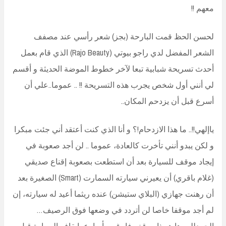
معهم !!
لحسن الحظ قمت البارحة (بجز) شعر رأسي عند مصفف
الشعر المفضل لدي راجو بيوتي (Rajo Beauty) الذي قام بعمل
أحدث تسريحة شبابية تبعا لآخر خطوط الموضة الحديثة و أقسم
لي أنني أول شخص يجرب هذه التسريحة !! .. عموما..علي أن
أسرع قبل أن يزدحم المكان..
ياإلهي!!.. ما هذا الازدحام!؟ و أنا الذي كنت أعتقد أني جئت مبكرا
و لكن يبدو أنني تأخرت كالعادة، عموما .. لن أجد صعوبة في
إيجاد موقف للسيارة بعد أن استطعت بصعوبة إقناع صديقي
(غلام باقري) أن يعيرني سيارته السمارت (Smart) الصغيرة بعد
أن رهنت جهازي (البلاي ستيشن) عنده ريثما أعيد له سيارته، إن
لم أجد موقفا خاصا لن أتردد في وضعها فوق الرصيف…
الحمدلله.. ها هو ذا موقف فارغ.. سأسارع بإيقاف السيارة قبل