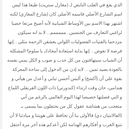
الذي يقع في القلب النابض لـ (مغازل ستريت) طبعا هذا ليس
اسم الشارع الأصلي فاسمه الأصلي كان (شارع المغازي) لكنه
اشتهر بهذا الاسم بين الأوساط الشبابية لأنه أصبح مرتعا خصبا
لراغبي التعارف من الجنسين.. مممممم….لا بد انه سيكون
مزدحما بالفتيات الفضوليات اللواتي يعشقن الزحمة مثلي….إنها
فرصة لا تعوض… إنها بداية استعادة أمجادك يا سلوم!! المشكلة
أن الشباب سيتهافتون من كل حدب و صوب و الكل يمني نفسه
بالعودة بصيد ثمين…. لابد إذن من الدخول إلى ساحة المعركة
بقوة علي أن (أكشخ) و ألبس أحسن ثيابي و أعدل من هيأتي و
هندامي، حان وقت ارتداء (كندورتي) ذات اللون القرنفلي اللماع
و التي فصلتها خصيصا لهذا اليوم العالمي بالرغم من أني
متعجب من هشاشة عقول كل من يحتفلون بما يسمى بـ
(الفالانتيان دي) فالأولى بنا أن نحافظ على هويتنا و مبادئنا لا أن
نتبع الغرب و أفكارهم الهدامة لكن أعدكم هذه آخر مرة أحتفل