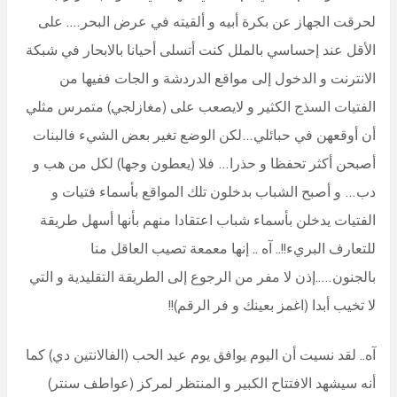
لحرقت الجهاز عن بكرة أبيه و ألقيته في عرض البحر…. على
الأقل عند إحساسي بالملل كنت أتسلى أحيانا بالابحار في شبكة
الانترنت و الدخول إلى مواقع الدردشة و الجات ففيها من
الفتيات السذج الكثير و لايصعب على (مغازلجي) متمرس مثلي
أن أوقعهن في حبائلي…لكن الوضع تغير بعض الشيء فالبنات
أصبحن أكثر تحفظا و حذرا… فلا (يعطون وجها) لكل من هب و
دب… و أصبح الشباب بدخلون تلك المواقع بأسماء فتيات و
الفتيات يدخلن بأسماء شباب اعتقادا منهم بأنها أسهل طريقة
للتعارف البريء!!.. آه .. إنها معمعة تصيب العاقل منا
بالجنون…..إذن لا مفر من الرجوع إلى الطريقة التقليدية و التي
لا تخيب أبدا (اغمز بعينك و فر الرقم)!!
آه.. لقد نسيت أن اليوم يوافق يوم عيد الحب (الفالانتين دي) كما
أنه سيشهد الافتتاح الكبير و المنتظر لمركز (عواطف سنتر)