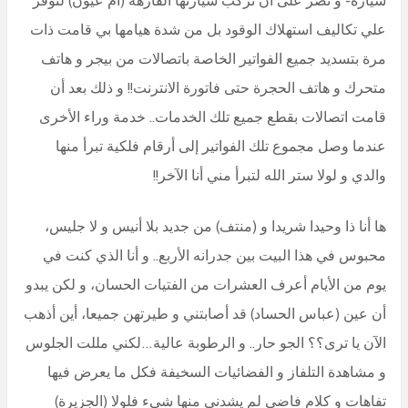
علي تكاليف استهلاك الوقود بل من شدة هيامها بي قامت ذات
مرة بتسديد جميع الفواتير الخاصة باتصالات من بيجر و هاتف
متحرك و هاتف الحجرة حتى فاتورة الانترنت!! و ذلك بعد أن
قامت اتصالات بقطع جميع تلك الخدمات.. خدمة وراء الأخرى
عندما وصل مجموع تلك الفواتير إلى أرقام فلكية تبرأ منها
والدي و لولا ستر الله لتبرأ مني أنا الآخر!!
ها أنا ذا وحيدا شريدا و (منتف) من جديد بلا أنيس و لا جليس،
محبوس في هذا البيت بين جدرانه الأربع.. و أنا الذي كنت في
يوم من الأيام أعرف العشرات من الفتيات الحسان، و لكن يبدو
أن عين (عباس الحساد) قد أصابتني و طيرتهن جميعا، أين أذهب
الآن يا ترى؟؟ الجو حار.. و الرطوبة عالية…لكني مللت الجلوس
و مشاهدة التلفاز و الفضائيات السخيفة فكل ما يعرض فيها
تفاهات و كلام فاضي لم يشدني منها شيء فلولا (الجزيرة)