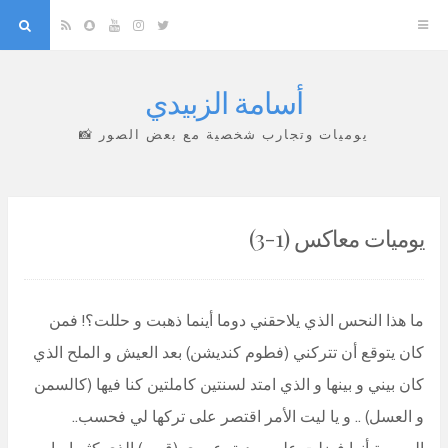
arch
Snapchat
RSS
YouTube
Instagram
Twitter
أسامة الزبيدي
Skip
to
يوميات وتجارب شخصية مع بعض الصور 📸
content
يوميات معاكس (1-3)
ما هذا النحس الذي يلاحقني دوما أينما ذهبت و حللت؟! فمن
كان يتوقع أن تتركني (فطوم كنديشن) بعد العيش و الملح الذي
كان بيني و بينها و الذي امتد لسنتين كاملتين كنا فيها (كالسمن
و العسل) .. و يا ليت الأمر اقتصر على تركها لي فحسب..
المصيبة أنها فضلت علي صديق عمري (قمبر) الذي كثيرا ما