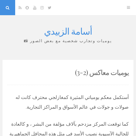
arch
Snapchat
RSS
YouTube
Instagram
Twitter
أسامة الزبيدي
Skip
to
يوميات وتجارب شخصية مع بعض الصور 📸
content
يوميات معاكس (2-3)
أستكمل معكم يومياتي المثيرة كمغازلجي محترف كانت له
صولات و جولات في عالم الأسواق و المراكز التجارية.
كما توقعت المركز مزدحم بآلاف مؤلفة من البشر ، و كالعادة
للجالية الآسيوية نصيب الأسد في مثل هذه المحافل الجماهيرية