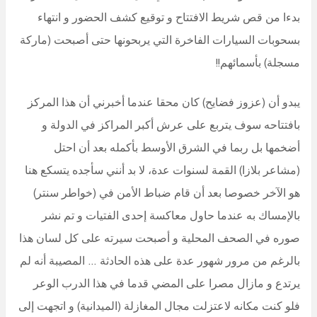
بدءا من قص شريط الافتتاح و توقيع كشف الحضور و انتهاء
بسحوبات السيارات الفاخرة التي يربحونها حتى أصبحت (ماركة
مسجلة) بأسمائهم!!
يبدو أن (عزوز فضايح) كان محقا عندما أخبرني أن هذا المركز
بافتتاحه سوف يتربع على عرش أكبر المراكز في الدولة و
أضخمها بل ربما في الشرق الأوسط بأكمله بعد أن احتل
(مشاعر بلازا) القمة لسنوات عدة، لا بد أنني سأجده يتسكع هنا
هو الآخر خصوصا بعد أن قام ضباط الأمن في (خواطر سنتر)
بالإمساك به عندما حاول معاكسة إحدى الفتيات و تم نشر
صوره في الصحف المحلية و أصبحت سيرته على كل لسان هذا
بالرغم من مرور شهور عدة على هذه الحادثة … المصيبة أنه لم
يرتدع و مازال مصرا على المضي قدما في هذا الدرب الوعر
فلو كنت مكانه لاعتزلت مجال المغازلة (الميدانية) و اتجهت إلى