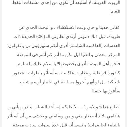
الزيوت الغريبة.. لا أستبعد أن تكون من إحدى مشتقات النفط
الخام!
كفاني حديثا و حان وقت الاستكشاف و البحث الجدي عن
طريدة، قبل ذلك دعوني أرتدي نظارتي الـ ( CK) الجديدة ذات
العدسات (العاكسة الشاملة) أدري أنكم ستهزؤون بي و تقولون:
المركز مغطى و الدنيا ليل لكن ما أدراكم أنتم في الموضة
فنحن أهل الموضة أدرى بخطوطها!! يا سلام عليك يا سلوم..
كندورة قرنفلية و نظارت عاكسة.. سأستأثر بنظرات الحضور
بالتأكيد.. بل لو أنهم أجروا مسابقة في اختيار أوسم شاب..
سأفوز بها حتما!
“طالع هذا شو لابس”……لا عليكم إنه أحد الشباب يتندر بهيأتي و
هندامي.. لابد أنه يغار مني و من وسامتي و يخشى من أن أستأثر
بانتباه (الحاضرات) و نسي أنه قبل عدة سنوات سادت موضة