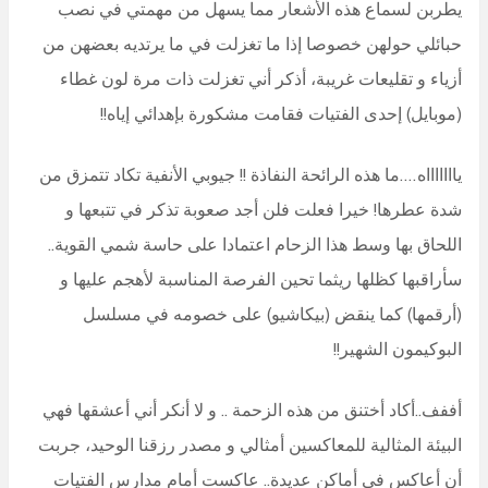
يطربن لسماع هذه الأشعار مما يسهل من مهمتي في نصب
حبائلي حولهن خصوصا إذا ما تغزلت في ما يرتديه بعضهن من
أزياء و تقليعات غريبة، أذكر أني تغزلت ذات مرة لون غطاء
(موبايل) إحدى الفتيات فقامت مشكورة بإهدائي إياه!!
ياااااااه….ما هذه الرائحة النفاذة !! جيوبي الأنفية تكاد تتمزق من
شدة عطرها! خيرا فعلت فلن أجد صعوبة تذكر في تتبعها و
اللحاق بها وسط هذا الزحام اعتمادا على حاسة شمي القوية..
سأراقبها كظلها ريثما تحين الفرصة المناسبة لأهجم عليها و
(أرقمها) كما ينقض (بيكاشيو) على خصومه في مسلسل
البوكيمون الشهير!!
أففف..أكاد أختنق من هذه الزحمة .. و لا أنكر أني أعشقها فهي
البيئة المثالية للمعاكسين أمثالي و مصدر رزقنا الوحيد، جربت
أن أعاكس في أماكن عديدة.. عاكست أمام مدارس الفتيات