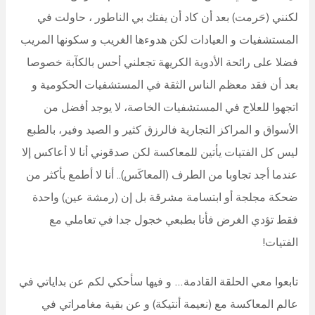
لكنني (حَرمت) بعد أن كاد أن يفتك بي الناطور ، حاولت في
المستشفيات و العيادات لكن هدوءها الغريب و سكونها المريب
فضلا على رائحة الأدوية الكريهة تجعلني أحس بالكآبة خصوصا
بعد أن فقد معظم الناس الثقة في المستشفيات الحكومية و
اتجهوا للعلاج في المستشفيات الخاصة، لا يوجد أفضل من
الأسواق و المراكز التجارية فالرزق كثير و الصيد وفير، بالطبع
ليس كل الفتيات يأتين للمعاكسة لكن صدقوني أنا لا أعاكس إلا
عندما أجد تجاوبا من الطرف (المعاكَس).. أنا لا أطمع بأكثر من
ضحكة مجلجة أو ابتسامة مشرقة بل إن (رمشة عين) واحدة
فقط تؤدي الغرض فأنا بطبعي خجول جدا في تعاملي مع
الفتيات!
تابعوا معي الحلقة القادمة… و فيها سأحكي لكم عن بداياتي في
عالم المعاكسة مع (نعيمة أنتيكة) و عن بقية مغامراتي في