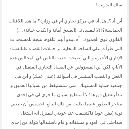
سلك التدريب!!
أين أنا؟.. هل أنا في مركز تجاري أم في وزارة؟ ما هذه اللافتات
الحماسية؟! (لا للفساد)… (الصدق أمانة و الكذب خيانة) ….(
القانون فوق الجميع)…. آه ..يبدو أنهم علقوها نتيجة للمستجدات
التي طرأت على الساحة المحلية إثر حملات القضاء علىالفساد
الإداري الأخيرة و التي أصبحت حديث الناس في المجالس هذه
الأيام، لكن أين المسؤولين عن الفساد التجاري المتمثل في
الغش و النصب المنتشر في أسواقنا (عيني عينك) و أين هي
جمعية حماية المستهلك.. متى ستستيقظ من بسباتها العميق و
تبدأ بتفعيل دورها؟ لا أستطيع نسيان ما جرى لي في إحدى
متاجر العطور عندما طلبت من ذلك البائع الخسيس أن يبيعني
تولة (دهن عود) فاكتشفت عند عودتي للمنزل أنه استغل
سذاجتي في العود و مشتقاته و قام باستبدالها بتولة من إحدى