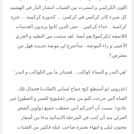
اللون الكركمي و انتشرت بين الشباب انتشار النار في الهشيم..
كل شيء كان كركمي في كركمي …. كندورة كركمية….. غترة
كركمية… حذاء كركمي… حتى الذين كانوا يرتدون العدسات
اللاصقة (تكركموا) هم أيضا.. لقد سئمت من التقليد و الجري
الأعمى و راء الموضة .. سأخترع لي موضة جديدة..فهل من
معترض؟
“هي البدر و النساء كواكب …فشتان ما بين الكواكب و البدر”
اعذروني لم أستطع كبح جماح لساني (الفالت) فجمال تلك
الفتاة التي خرجت للتو من متجر (شليويح للعنبر و العطور) غير
عادي!.. نسيت أن أخبركم أنني حفظت جميع دواوين الشعر
الغزلي منذ أن كنت في المرحلة الابتدائية بدءا من أشعار
مجنون ليلى و انتهاء بعنترة صاحب عبلة فكثير من الفتيات