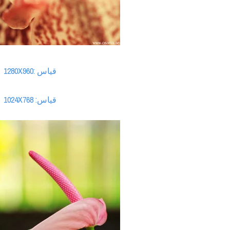
قياس :1280X960
قياس: 1024X768