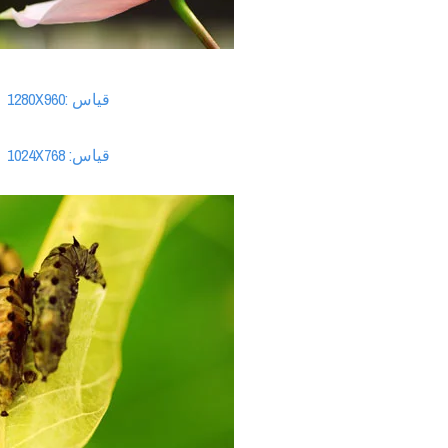
قياس :1280X960
قياس: 1024X768