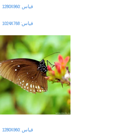
قياس :1280X960
قياس: 1024X768
قياس :1280X960