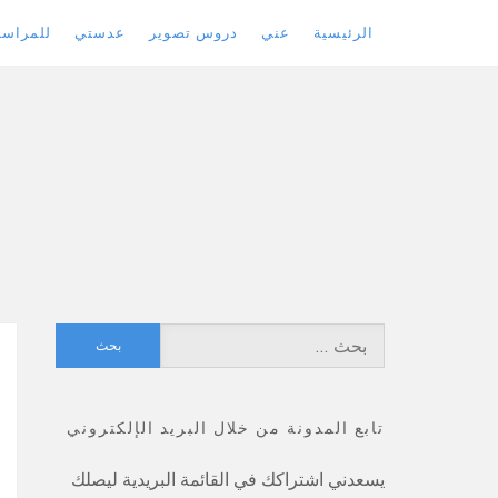
الرئيسية
عني
دروس تصوير
عدستي
للمراسل
Skip
to
content
البحث
عن:
تابع المدونة من خلال البريد الإلكتروني
يسعدني اشتراكك في القائمة البريدية ليصلك