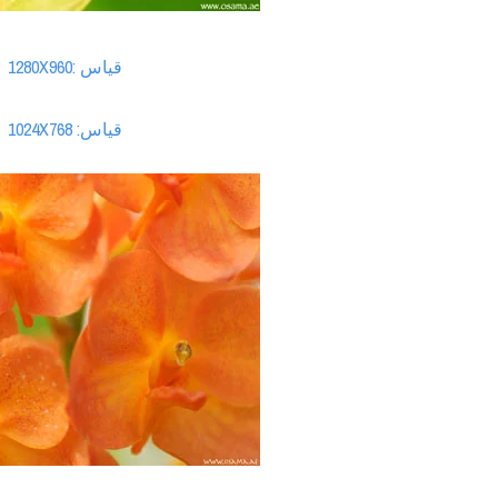
قياس :1280X960
قياس: 1024X768