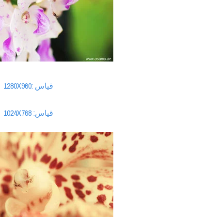
قياس :1280X960
قياس: 1024X768