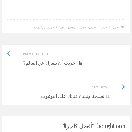
صور
,
فيديو
,
أفضل_كاميرا
,
دروس
,
دورة تصوير
,
يوتيوب
Previous
Post
PREVIOUS POST
post:
هل جربت أن تنعزل عن العالم؟
navigation
Next
NEXT POST
Post:
11 نصيحة لإنشاء قناتك على اليوتيوب
1 thought on “
أفضل كاميرا!
”