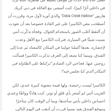
في داخلي أثرًا كبيرًا،
كنت أتمشى مع العائلة في دبي كريك
هاربور “
Dubai Creek Harbour” والذي أوره لأول مرة
، وقررت أن
أصطحب معي الكاميرا على غير العادة خصوصا بعد أن تعودت
أن ألتقط أغلب الصور باستخدام الجوال،
وفجأة تذكّرت أنني
نسيت شيئًا في السيارة، فتركت الكاميرا مع الأهل وعدت
لإحضاره،
بعدها أكملنا جولتنا في المكان كالمعتاد ثم عدنا إلى
الفندق،
وبينما كنا نصعد إلى الغرف تذكرت الكاميرا فسألت
زوجتي عنها،
فجاءني الرد الصادم:
“تركناها على الطاولة في
المكان الذي كنا نجلس فيه”!
الكاميرا ليست رخيصة، ولها قيمة معنوية كبيرة عندي، لكن
الغريب أنني لم أشعر بأي قلق أو توتر،
كنت هادئًا وواثقًا وعندي
احساس داخلي بأنني سأجدها، وب
ما أن الوقت كان متأخرًا
وموقع الفندق بعيد نسبيا قررت أن أذهب في اليوم التالي،