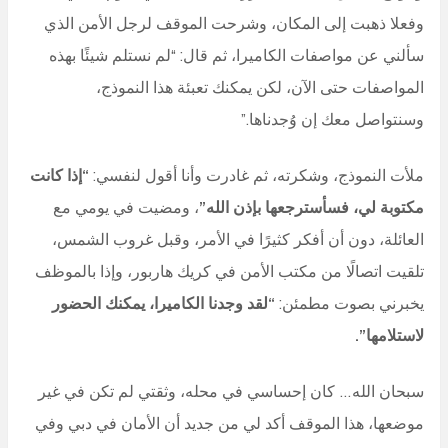
وفعلا
ذهبت إلى المكان، وشرحت الموقف لرجل الأمن الذي
سألني عن مواصفات الكاميرا، ثم قال:
“لم نستلم شيئًا بهذه
المواصفات حتى الآن، لكن يمكنك تعبئة هذا النموذج،
وسنتواصل معك إن وُجدناها.”
ملأت النموذج، وشكرته، ثم غادرت وأنا أقول لنفسي:
“إذا كانت
مكتوبة لي، فسأسترجعها بإذن الله”
،
ومضيت في يومي مع
العائلة، دون أن أفكر كثيرًا في الأمر،
وقبل غروب الشمس،
تلقيت اتصالًا من مكتب الأمن في كريك هاربور
، وإذا بالموظف
يخبرني بصوت مطمئن:
“لقد وجدنا الكاميرا، يمكنك الحضور
لاستلامها”.
سبحان الله… كان إحساسي في محله، وثقتي لم تكن في غير
موضعها،
هذا الموقف أكد لي من جديد أن الأمان في دبي وفي