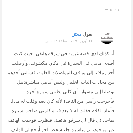
REPLY
يقول
معتز
:
10 أبريل 2025 الساعة 6:02 ص
أنا كذلك لدي قصة غريبة في سرقة هاتفي، حيث كنت
أضعه امامي في السيارة في مكان مكشوف، وأوصلت
أحد زملائنا إلى موقف المواصلات العامة، فسألني أحدهم
من محاذات الباب الخلفي وليس أمامي مباشرة: هل
توصلنا إلى مشوار، أي كأني يظنني سيارة أجرة،
فأخرجت رأسي من النافذة لأنه كان بعيد وقلت له ماذا،
فأعاد الكلام فقلت له لا. بعد فترة كلمني صاحب سيارة
بماحاذاتي قال لي سرقوا هاتفك، فنظرت فوجدت الهاتف
غير موجود، ثم مباشرة جاء شخص آخر أرجع لي الهاتف،