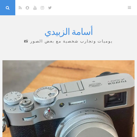
arch
Snapchat
RSS
YouTube
Instagram
Twitter
أسامة الزبيدي
Skip
to
يوميات وتجارب شخصية مع بعض الصور 📸
content