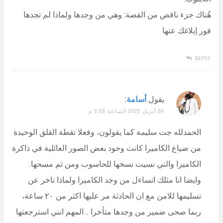
هُناك جزء ناقص من القصة: وهي من وجدها ولماذا لم تجدها
فور إبلاغك عنها
REPLY
يقول
أسامة
:
09 أبريل 2025 الساعة 9:58 م
الحمدلله جت سليمة كما يقولون، وفعلا تقطة القلق الوحيدة
من ضياع الكاميرا كانت وحود بعض الصور العائلية في ذاكرة
الكاميرا والتي نسيت نسخها للحاسوب ومن ثم مسحها.
وايضا انا مثلك اتساءل من وجد الكاميرا ولماذا تاخر عن
تسليمها للامن مع ان الحادثة مر عليها اكثر من ٢٠ ساعة،
ربما صحى ضمير من وجدها متأخرا .. المهم انني استرجعتها