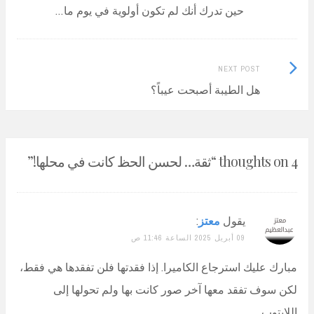
post:
حين تدرك أنك لم تكون أولوية في يوم ما…
navigation
Next
NEXT POST
Post:
هل الطيبة أصبحت عيباً؟
4 thoughts on “
ثقة… لحسن الحظ كانت في محلها!
”
يقول
معتز
:
09 أبريل 2025 الساعة 11:46 ص
مبارك عليك استرجاع الكاميرا. إذا فقدتها فلن تفقدها هي فقط،
لكن سوف تفقد معها آخر صور كانت بها ولم تحولها إلى
اللابتوب.