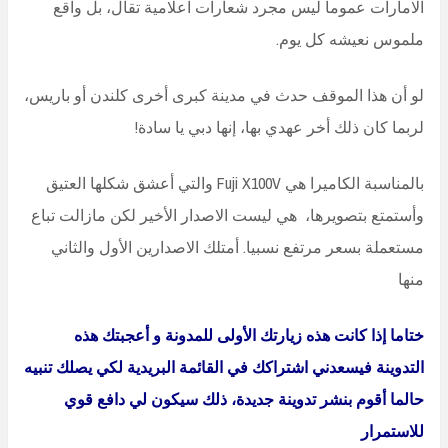
الامارات عموما ليس مجرد شعارات اعلامية تقال، بل واقع
ملموس نعيشه كل يوم.
لو أن هذا الموقف حدث في مدينة كبرى أخرى كلندن أو باريس،
لربما كان ذلك أخر عهدي بها، إنها دبي يا سادة!
بالمناسبة الكاميرا هي Fuji X100V والتي أعشق شكلها العتيق
وأستمتع بتصويرها، هي ليست الاصدار الأخير لكن مازالت تباع
مستعملة بسعر مرتفع نسبيا. أمتلك الاصدارين الأول والثاني
منها
ختاما إذا كانت هذه زيارتك الأولى للمدونة و أعجبتك هذه
التدوينة فيسعدني اشتراكك في القائمة البريدية لكي يصلك تنبيه
حالما أقوم بنشر تدوينة جديدة، ذلك سيكون لي دافع قوي
للاستمرار