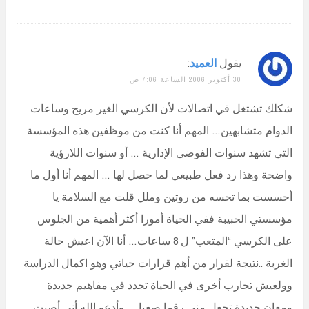
يقول
العميد
:
30 أكتوبر 2006 الساعة 7:06 ص
شكلك تشتغل في اتصالات لأن الكرسي الغير مريح وساعات
الدوام متشابهين… المهم أنا كنت من موظفين هذه المؤسسة
التي تشهد سنوات الفوضى الإدارية … أو سنوات اللارؤية
واضحة وهذا رد فعل طبيعي لما حصل لها … المهم أنا أول ما
أحسست بما تحسه من روتين وملل قلت مع السلامة يا
مؤسستي الحبيبة ففي الحياة أمورا أكثر أهمية من الجلوس
على الكرسي “المتعب” ل 8 ساعات… أنا الآن اعيش حالة
الغربة ..نتيجة لقرار من أهم قرارات حياتي وهو اكمال الدراسة
وولعيش تجارب أخرى في الحياة تجدد في مفاهيم جديدة
ومعان جديدة تجعل مني رقما صعبا … وأدعو الله أني أصبت