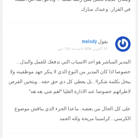
في القرار.. وعيدك مبارك
يقول
melody
:
31 أكتوبر 2006 الساعة 7:00 ص
المدير المباشر هو احد الاسباب التي تدفعك للعمل والبذل…
خصوصا اذا كان المدير من النوع الذي لا ينكر جهد موظفينه ولا
يبخل بكلمة شكرا!…بل يعطي كل ذي حق حقه…ويتحين الفرص
لاطرائهم خصوصا عند الادارة العليا *اهم شي..هه هه*
على كل..الحال من بعضه.. ماعدا الجزء الذي يناقش موضوع
الكرسي…كراسينا مريحة ولله الحمد