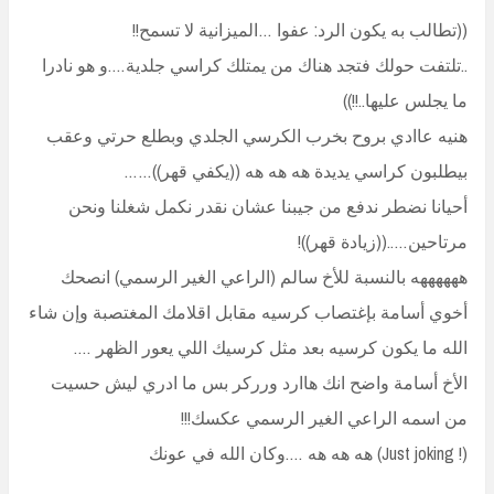
((تطالب به يكون الرد: عفوا …الميزانية لا تسمح!!
..تلتفت حولك فتجد هناك من يمتلك كراسي جلدية….و هو نادرا
ما يجلس عليها..!!))
هنيه عاادي بروح بخرب الكرسي الجلدي وبطلع حرتي وعقب
بيطلبون كراسي يديدة هه هه هه ((يكفي قهر))……
أحيانا نضطر ندفع من جيبنا عشان نقدر نكمل شغلنا ونحن
مرتاحين…..((زيادة قهر))!
ههههههه بالنسبة للأخ سالم (الراعي الغير الرسمي) انصحك
أخوي أسامة بإغتصاب كرسيه مقابل اقلامك المغتصبة وإن شاء
الله ما يكون كرسيه بعد مثل كرسيك اللي يعور الظهر ….
الأخ أسامة واضح انك هاارد ورركر بس ما ادري ليش حسيت
من اسمه الراعي الغير الرسمي عكسك!!!
(! Just joking) هه هه هه ….وكان الله في عونك