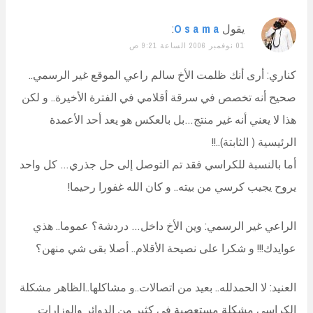
يقول
O s a m a
:
01 نوفمبر 2006 الساعة 9:21 ص
كناري: أرى أنك ظلمت الأخ سالم راعي الموقع غير الرسمي..
صحيح أنه تخصص في سرقة أقلامي في الفترة الأخيرة.. و لكن
هذا لا يعني أنه غير منتج…بل بالعكس هو يعد أحد الأعمدة
الرئيسية ( الثابتة)..!!
أما بالنسبة للكراسي فقد تم التوصل إلى حل جذري… كل واحد
يروح يجيب كرسي من بيته.. و كان الله غفورا رحيما!
الراعي غير الرسمي: وين الأخ داخل… دردشة؟ عموما.. هذي
عوايدك!!! و شكرا على نصيحة الأقلام.. أصلا بقى شي منهن؟
العنيد: لا الحمدلله.. بعيد من اتصالات..و مشاكلها..الظاهر مشكلة
الكراسي مشكلة مستعصية في كثير من الدوائر والوزارات