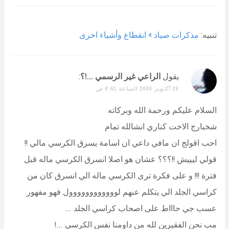
تنبيه:
مذكرات صياد » انقطاع وأشياء اخرى
يقول
الراعي غير الرسمي ...!؟
:
29 أكتوبر 2006 الساعة 8:41 ص
السلام عليكم ورحمة الله وبركاته
شخبارج الاخت كناري انشالله تمام
احب اقولج ان مافي داعي ان اسامة يسرق الكرسي مالي !!
قولي ليييش !!؟؟؟ عشان هو اصلا انسرق الكرسي ماله قبل
فترة !!! و على فكرة ترى الكرسي ماله الي انسرق كان من
كراسي الجلد الي يتكلم عنهم لوووووووووووول فهو مفهور
عسب جي حاااط على اصحاب كراسي الجلد …
مب نحن الفقيرين لله من داومنا نفس الكرسي …!