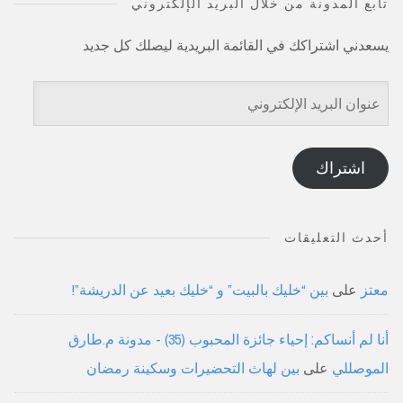
تابع المدونة من خلال البريد الإلكتروني
يسعدني اشتراكك في القائمة البريدية ليصلك كل جديد
عنوان
البريد
الإلكتروني
اشتراك
أحدث التعليقات
معتز
على
بين “خليك بالبيت” و “خليك بعيد عن الدريشة”!
أنا لم أنساكم: إحياء جائزة المحبوب (35) - مدونة م.طارق
الموصللي
على
بين لهاث التحضيرات وسكينة رمضان