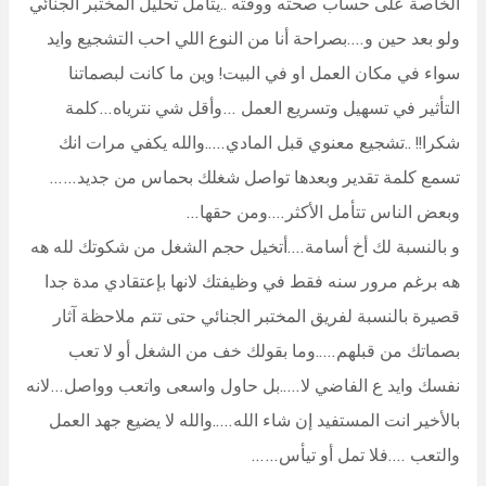
الخاصة على حساب صحته ووقته ..يتأمل تحليل المختبر الجنائي
ولو بعد حين و….بصراحة أنا من النوع اللي احب التشجيع وايد
سواء في مكان العمل او في البيت! وين ما كانت لبصماتنا
التأثير في تسهيل وتسريع العمل …وأقل شي نترياه…كلمة
شكرا!! ..تشجيع معنوي قبل المادي…..والله يكفي مرات انك
تسمع كلمة تقدير وبعدها تواصل شغلك بحماس من جديد……
وبعض الناس تتأمل الأكثر….ومن حقها…
و بالنسبة لك أخ أسامة….أتخيل حجم الشغل من شكوتك لله هه
هه برغم مرور سنه فقط في وظيفتك لانها بإعتقادي مدة جدا
قصيرة بالنسبة لفريق المختبر الجنائي حتى تتم ملاحظة آثار
بصماتك من قبلهم…..وما بقولك خف من الشغل أو لا تعب
نفسك وايد ع الفاضي لا…..بل حاول واسعى واتعب وواصل…لانه
بالأخير انت المستفيد إن شاء الله…..والله لا يضيع جهد العمل
والتعب ….فلا تمل أو تيأس……