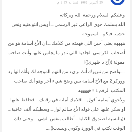
29 أكتوبر 2006 الساعة 5:03 م
وعليكم السلام ورحمة الله وبركاته
الله يسلمك خوي الراعي غير الرسمي….أوبس انتو هنيه ونحن
حشينا فيكم ..السموحة
ههههه يعني أحين اللي فهمته من كلامك….أن الأخ أسامة هو من
أصحاب الكراسي الجلدية اللي نادر ما يجلس عليها وأنت صاحب
مقولة ((آخ يا ظهري))!!
….واضح من تبريرك أنك بريء من التهم الموجه لك وأنك الهاارد
ووركر 2 مع الأخ أسامة بس وضح شيء آخر وهو أنك صاحب
المكتب الرقم 1 !! هههههه
ولأخوي أسامة أقول….اقلامك أمانة في رقبتك….فحافظ عليها
أو سكر عليها على قوله الأخ سالم لول…ويعطيكم ألف عافية…
((بالنسبة لصندوق الكتابة…أطالب بنفس الشي …وحتى ذلك
الوقت نكتب في الوورد وكوبي وبيست))….