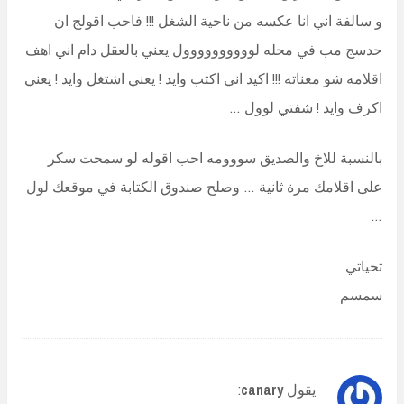
و سالفة اني انا عكسه من ناحية الشغل !!! فاحب اقولج ان
حدسج مب في محله لوووووووووول يعني بالعقل دام اني اهف
اقلامه شو معناته !!! اكيد اني اكتب وايد ! يعني اشتغل وايد ! يعني
اكرف وايد ! شفتي لوول …
بالنسبة للاخ والصديق سووومه احب اقوله لو سمحت سكر
على اقلامك مرة ثانية … وصلح صندوق الكتابة في موقعك لول
…
تحياتي
سمسم
يقول
canary
: