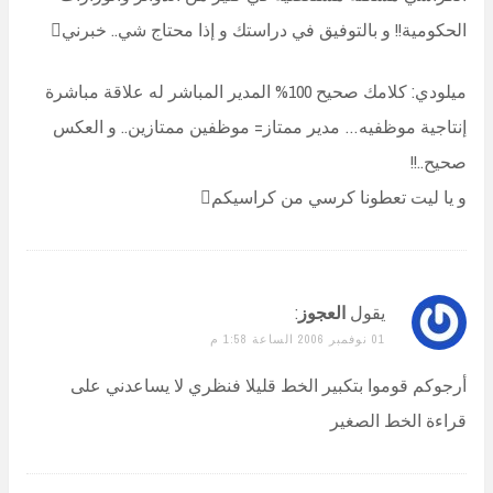
الحكومية!! و بالتوفيق في دراستك و إذا محتاج شي.. خبرني
ميلودي: كلامك صحيح 100% المدير المباشر له علاقة مباشرة
إنتاجية موظفيه… مدير ممتاز= موظفين ممتازين.. و العكس
صحيح..!!
و يا ليت تعطونا كرسي من كراسيكم
يقول
العجوز
:
01 نوفمبر 2006 الساعة 1:58 م
أرجوكم قوموا بتكبير الخط قليلا فنظري لا يساعدني على
قراءة الخط الصغير