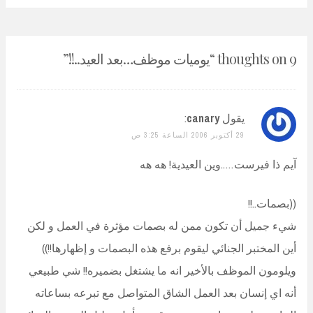
9 thoughts on “
يوميات موظف…بعد العيد..!!
”
يقول
canary
:
29 أكتوبر 2006 الساعة 3:25 ص
آيم ذا فيرست…..وين العيدية! هه هه
((بصمات..!!
شيء جميل أن تكون ممن له بصمات مؤثرة في العمل و لكن
أين المختبر الجنائي ليقوم برفع هذه البصمات و إظهارها!!))
ويلومون الموظف بالأخير انه ما يشتغل بضميره!! شي طبيعي
أنه اي إنسان بعد العمل الشاق المتواصل مع تبرعه بساعاته