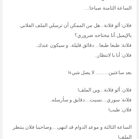
الساعة الثامنة صباحا….
فلان: ألو فلانة…هل من الممكن أن ترسلي الملف الفلاني
بالإيميل..أنا محتاجه ضروري؟
فلانة: طبعا طبعا… دقائق قليلة.. و سيكون عندك..
فلان: أنا با لانتظار..
بعد ساعتين………. لا يصل شيء!
فلان: ألو فلانة…وين الملف!
فلانة: سوري….نسيت….دقايق و سأرسله..
فلان: طيب!
الساعة الثالثة و موعد الدوام قد انتهى …وصاحبنا فلان ينتظر
الملف!