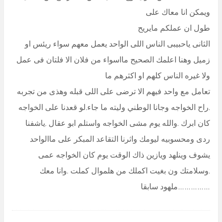
ويمكن انا معاك على
طول ان عملكم مايريح
الثانى ياحبيبى الناس اللى الواحد يعمل معهم سواء ريئس او
زميل وهنا اعلمك الصحيح مااسواء من فلان الا فلتان فى عمل
ولا غيره الناس كلهم او اكثرهم ما
تعامل مع واحد فيهم الا ترضى على اللى قبله وهذى من تجربه
.راح الخواجه وجانا الوطني وليته ما جاء.لو قعدنا على الخواجه
كان ابرك .والله يوم مشى الخواجه واستلم ابو عقال .ياشفنا
ردى ومحسوبيه ليومك واثرنا التقاعد المبكر على ماالواحد
يشوف وينلهد ويازين ذاك الوقت يوم كان الخواجه عمى
.وسلامتك ون بغيت اكملك من هلموال كملت .وانا معك
……………ملهود سابقا