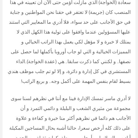
سعادة (الخواجة) الذي مازلت أؤمن حتى الآن أن تعيينه في هذا
المنصب كان (جريمة) لا تغتفر في حقنا نحن المواطنين و جناية
في حق الأجانب على حد سواء، فلا أدري ما المعايير التي استند
عليها المسؤولين عندما وافقوا على تولية هذا الكهل الذي لا
يمتلك لا خبرة و لا مؤهل لكي يعمل بهذا الراتب الخيالي و
المميزات الخيالية و التي لو جاب أوروبا بأكملها لما حصل على
نصفها.. و لكنني كما ذكرت سابقا.. هي (عقدة الخواجة)..الداء
المستشري في كل إدارة و دائرة، و إلا لو تم جلب موظف هندي
بسيط لقام بنفس المهمة على أكمل وجه.. و بربع الراتب!
لا أدري ماسر تمسك الإدارة فينا مع أننا في نظرهم لسنا سوى
مجموعة من مثيري الشغب و البلبلة و دائمي التمرد و أن
الأجانب هم دائما في نظرهم أكثر منا خبرة و كفاءة و علاوة
على ذلك كله أرخص سعرا، حالنا أشبه بحال المساجين المكبلة
أياديهم بالسلاسل و أرجلهم مربوطة بكرات ثقيلة من الحديد