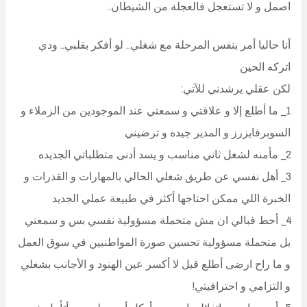
اصمل و لا تستعجل فالعجلة من الشيطان..
أنا حاليا أمر بنفس المرحلة مع شغلي.. لو أفكر بقلبي.. ودي
اتركه الحين
لكن عقلي يرشدني للآتي:
1_ ما أطلع إلا و علاقتي و سمعتي عند الموجودين من الزملاء و
السوبرفايزرز و المدير جيده و ترضيني
2_ مأمنه لشغل ثاني مناسب و يسد أدنى متطلباتي الجديده
3_ أهل نفسي عن طريق شغلي الحالي بالمهارات و القدرات و
الخبرة اللي ممكن احتاجها أكثر في طبيعة عملي الجديد
4_ أحط فبالي ان مش متحملة مسؤولية نفسي بس و سمعتي
بل متحملة مسؤولية تحسين صورة المواطنيين في سوق العمل
و ما راح ارضى أطلع قبل لا أكسر عين الهنود و الأجانب بشغلي
و التزامي و احترافيتي!