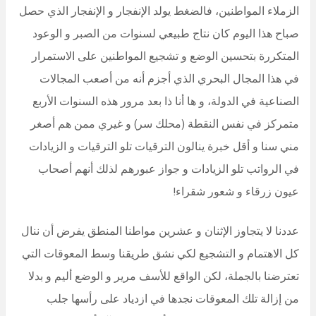
الزملاء المواطنين، فالضغط يولد الإنفجار و الإنفجار الذي حصل
صباح هذا اليوم كان نتاج طبيعي لسنوات من الصبر و الوعود
المتكررة بتحسين الوضع و تشجيع المواطنين على الاستمرار
في هذا المجال البحري الذي أجزم أنه من أصعب المجالات
الصناعية في الدولة، و ها أنا ذا بعد مرور هذه السنوات الأربع
متمركز في نفس النقطة (محلك سر) و غيري ممن هم أصغر
مني سنا و أقل خبرة ينالون الترقيات تلو الترقيات و الزيادات
في الرواتب تلو الزيادات و جواز عبورهم لذلك أنهم أصحاب
عيون زرقاء و شعور شقراء!
عددنا لا يتجاوز الإثنان و عشرين مواطنا المنطق يفرض أن ننال
كل الاهتمام و التشجيع لكي نشق طريقنا وسط المعوقات التي
تعترضنا بالجملة، لكن الواقع للأسف مرير و الوضع أليم و بدلا
من إزالة تلك المعوقات نجدها في ازدياد على رأسها جلب