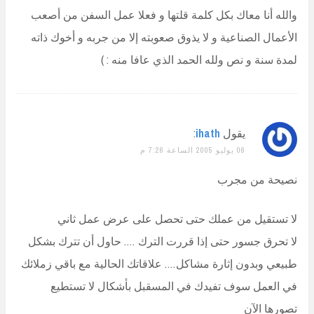
والله أنا معاك بكل كلمة قلتها و فعلا عمل السفن من أصعب
الأعمال الصناعية و لا يذوق صعوبته إلا من جربه و أخوك ذاته
لمدة سنة و نص ولله الحمد الذي عافا منه : )
يقول
ihath
:
06 يوليو 2005 الساعة 7:26 م
نصيحة من مجرب
لا تستقيل من عملك حتى تحصل على عرض عمل ثاني
لا تحرق جسور حتى إذا قررت الترك …. حاول أن تترك بشكل
طبيعي وبدون إثارة مشاكل…. علاقاتك الحالية مع باقي زملائك
في العمل سوف تفيدك في المسقبل بأشكال لا تستطيع
تصورها الآن