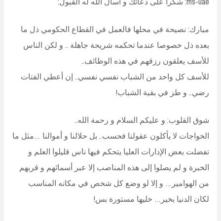
ms-uae: شكرا على دعائك و أسأل الله له القبول:
مبارك: نصيحة في محلها فالعمل في القطاع الحكومي ذل ما
بعده ذل خصوصا عندما تحكمه شريحة جاهلة .. و لكن الناس
للأسف يعلقون رزقهم في هذه الوظائف..
للأسف كل واحد من الشباب نفسي نفسي.. إن أعطي الفتات
رضي.. و طز في بقية الشباب!
شوق القلوب: و عليكم السلام و رحمة الله..
الخواجات لا يأكلون عقولنا فحسب.. بل حلالنا و أموالنا …مثل ما
تفضلت بعض الإدارات العليا يتحكم فيها ناس قليلوا العلم و
الخبرة و لم يصلوا إلى هذه المناصب إلا عبر أسمائهم و قربهم
من الهوامير… و إلا لو وضع كل شخص في مكانه المناسب
لكان الدنيا بخير… خليها مستورة بس!