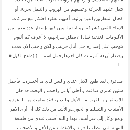
تثقل عليهم الحركة و تمنعهم من الهروب و التنقل بحرية، أو
كحال المطربين الذين يرتبط أغلبهم بعقود احتكار مع شركات
الإنتاج الفني كشركة (روتانا) ملزمين فيها بإصدار عدد معين من
الألبومات الغنائية قبل أن يطلق سراحهم، لا أعرف كم ألبوم
يتوجب علي إصداره حتى أنال حريتي و لكن و حتى الآن قمت
بإصدار أربعة ألبومات كان آخرها يحمل اسم … (((طفح الكيل)))
…!
صدقوني لقد طفح الكيل عندي و ليس لدي ما أخسره… فأجمل
سنين عمري ضاعت و أحلى أيامي راحت، و الوقت قد حان
للاستقرار و القرب من الأهل و الديار، فقد سئمت من الوعود و
الأمنيات و التسلط و الجور…و الأشد من ذلك كله أن أرى الأمر
و هو يوكل إلى غير أهله.. فهذا و الله أقسى عندي من طبيعة
المهنة التي تتطلب الغربة و الإنقطاع عن الأهل و الأصحاب