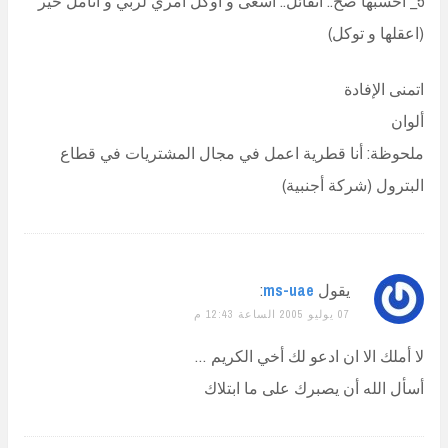
5_ أحسبها صح.. اتفائل.. اسعى و أوكل أمري لربي و أتأمل خير
(اعقلها و توكل)
اتمنى الإفادة
ألوان
ملحوظة: أنا قطرية اعمل في مجال المشتريات في قطاع
البترول (شركة أجنبية)
يقول
ms-uae
:
07 يوليو 2005 الساعة 12:43 م
لا أملك الا ان ادعو لك أخي الكريم …
أسأل الله أن يصبرك على ما ابتلاك