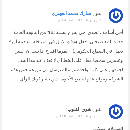
يقول
مبارك محمد المهيري
:
07 يوليو 2005 الساعة 6:31 م
أخي أسامة ، تصدق أخي تخرج بنسبة 81% من الثانوية العامة
فقلت له (نصيحتي اجعل هدفك الاول في المرحلة القادمة أن لا
تعمل في القطاع الحكومي) ، عموما اقترح إذا ثبت أن الثنين
وعشرين شخصا معك على الخط أن لا تقف عند هذا الحد ،
اجمعهم على كلمة واحدة ورسالة ترسل إلى من هم فوق هذه
الشركة وموقع عليها جميع الأخوة الذين يشاركونك الرأي.
يقول
شوق القلوب
:
08 يوليو 2005 الساعة 12:05 ص
الســلام عليكم..