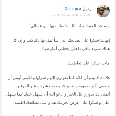
يقول
O s a m a
:
08 يوليو 2005 الساعة 11:04 م
مساعد: الحمدلله إنه الله خلصك منها… و عقبالي!
إيهاث: شكرا على نصائحك التي سأعمل بها بالتأكيد.. و إن كان
هناك شيء مافي داخلي يجعلني أعارضها!
ماجد: شكرا على تعاطفك.
CoLoRs: يبدو أن كلانا كما يقولون (الهم شرق) و لكنني أؤمن أن
وضعي أكثر صعوبة و تعقيد قد يصعب شرحه عبر الموقع…
أتمنى لك بدوري كل الخير و أدعو الله أن يسهل عليك كما يسهل
علي..و شكرا على عرض تجربتك هنا و على نصائحك القيمة..