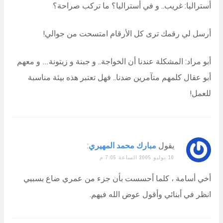
أستراليا: غريب.. و في أستراليا؟ ما تركب صراحة؟
أرسل لي رقمك ترى كل الأرقام امتسحت من جوالي!
أبو مراد: المشكلة عندنا أن الخواجة.. و جبنة و زيتونة… و معهم
أبو عقال كلمهم متآمرين ضدنا.. فهل تعتبر هذه بيئة مناسبة
للعمل!
يقول
مبارك محمد المهيري
:
10 يوليو 2005 الساعة 7:05 م
أخي أسامة ، كلما أحسست بأن جزء من عمري ضاع بسببي
انظر في أبنائي وأقول عوض الله فيهم.