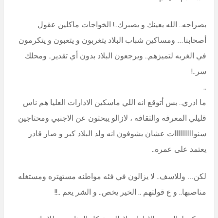
بصراحه.. الله يعينك و يصبرك..! الخواجات ماكلين عقول
أصحابنا… ومساكين شباب البلاد يتغربون و يتعبون و يتكرمون
في الغربه لتميزهم.. ويرجعون البلاد بدون أي تقدير.. ومحلك
سر..!
..
ما ادري.. بس أتوقع انه اللي ماسكين الادارات العليا هم ناس
قليلي المعرفه والثقافه ، لازالو يبحثون عن الاجنبي ومحتاجين
سنواااااااااات عشان يشوفون انه ولد البلاد كبر و صار قادر
يعتمد على عمره..
لكن… وللاسف.. لا يزالون في فئه مواطنه مستهتره ومستغله
مناصبها.. و ع قولتهم .. الخير يخص.. و الشر يعم ..!!