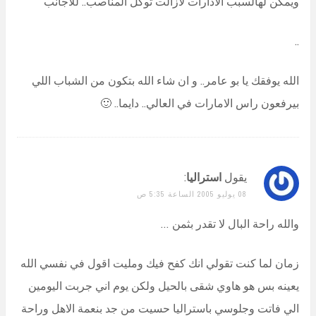
ويمكن لهالسبب الادارات لازالت توكل المناصب.. للاجانب
..
الله يوفقك يا بو عامر.. و ان شاء الله بتكون من الشباب اللي
بيرفعون راس الامارات في العالي.. دايما.. 🙂
يقول
استراليا
:
08 يوليو 2005 الساعة 5:35 ص
والله راحة البال لا تقدر بثمن …
زمان لما كنت تقولي انك كفح فيك ومليت اقول في نفسي الله
يعينه بس هو هاوي شقى بالحيل ولكن يوم اني جربت اليومين
الي فاتت وجلوسي باستراليا حسيت من جد بنعمة الاهل وراحة