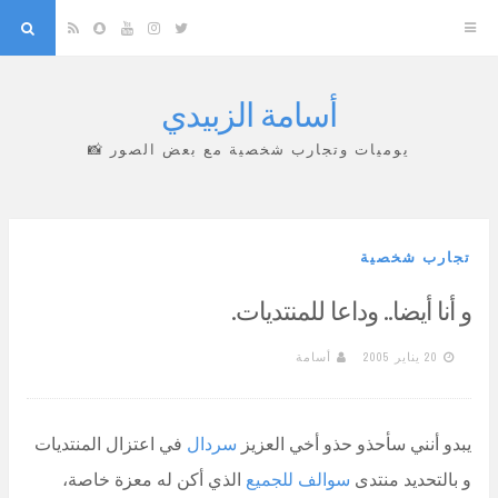
arch
Snapchat
RSS
YouTube
Instagram
Twitter
أسامة الزبيدي
Skip
to
يوميات وتجارب شخصية مع بعض الصور 📸
content
تجارب شخصية
و أنا أيضا.. وداعا للمنتديات.
20 يناير 2005
أسامة
يبدو أنني سأحذو حذو أخي العزيز
سردال
في اعتزال المنتديات
و بالتحديد منتدى
سوالف للجميع
الذي أكن له معزة خاصة،