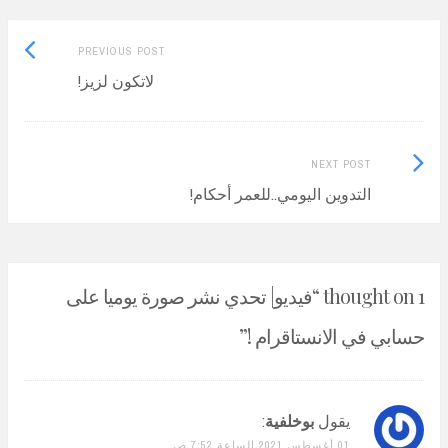
Previous
Post
PREVIOUS POST
post:
لاتكون لزيز!
navigation
Next
NEXT POST
Post:
التدوين اليومي..للعمر أحكام!
1 thought on “
فيديو| تحدي نشر صورة يوميا على
حسابي في الانستاقرام !
”
يقول
بوخلفية
:
01 أغسطس 2021 الساعة 7:52 ص