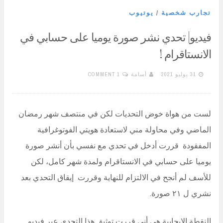
تجارب شخصية
/
يوتيوب
فيديو| تحدي نشر صورة يوميا على حسابي في
الانستاقرام !
31 يوليو 2021
أسامة
1 COMMENT
لست من هواة خوض التحديات لكن في منتصف شهر رمضان
الماضي وفي محاولة مني لاستعادة هويتي الفوتوغرافية
المفقودة قررت أدخل في تحدي مع نفسي بأن أنشر صورة
يوميا على حسابي في الانستاقرام ولمدة شهر كامل، لكن
للأسف لم أنجح في الالتزام للنهاية وقررت إيقاق التحدي بعد
نشري ل ٢١ صورة.
النقطة الإيجابية هي أني قررت توثيق هذا التحدي عبر فيديو