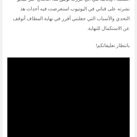
نشرته على قناتي في اليوتيوب استعرضت فيه أحداث هذ
التحدي والأسباب التي جعلتني أقرر في نهاية المطاف أتوقف
عن الاستكمال للنهاية.
بانتظار تعليقاتكم!