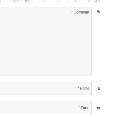
L ADDRESS WILL NOT BE PUBLISHED. REQUIRED FIELDS ARE MARKED
Comment
*
Name
*
Email
*