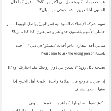
عن خصومات كبيرة تصل إلى أكثر من 50%”… أقول كما قال
المتنبي: أنا الغريق… فما خوفي من البلل؟!
سهم شركة الإتصالات السودانية (سوداتيل) يواصل الهبوط،….. و
حاملي الأسهم يلطمون خدودهم و هم يغنون: كدا كدا يا تريلا!
سألني أحد البحارة: ماهو أحدث “ديسكو” في دبي؟… أجبته
باسما: You came to ask the wrong person!
نصيحة لكل زوج: “لا تطعن في ذوق زوجتك فقد اختارتك أولا”..!!
إذا ضربت فأوجع فإن الملامة واحدة = بلهجة أهل الخليج: إذا
بعتها… بيعها بشرف!
” كونيتشوا… سايونارا.. كمابنجوا….. تويوتا… سوني
…..نيسان”….مجرد استرجاع سريع لمفرداتي اللغوية اليابانية