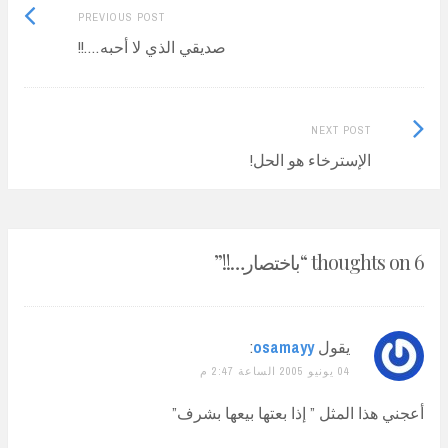
Previous
Post
PREVIOUS POST
post:
صديقي الذي لا أحبه….!!
navigation
Next
NEXT POST
Post:
الإسترخاء هو الحل!
6 thoughts on “
باختصار…!!
”
يقول
osamayy
:
04 يونيو 2005 الساعة 2:47 م
أعجني هذا المثل ” إذا بعتها بيعها بشرف”