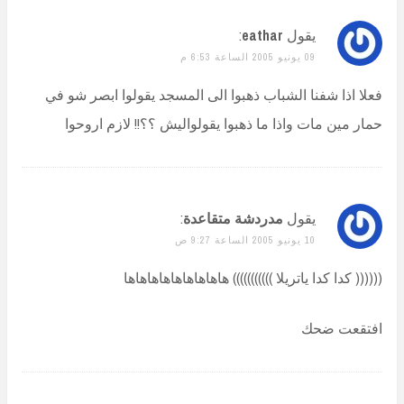
يقول
eathar
:
09 يونيو 2005 الساعة 6:53 م
فعلا اذا شفنا الشباب ذهبوا الى المسجد يقولوا ابصر شو في
حمار مين مات واذا ما ذهبوا يقولواليش ؟؟!! لازم اروحوا
يقول
مدردشة متقاعدة
:
10 يونيو 2005 الساعة 9:27 ص
(((((( كدا كدا ياتريلا ))))))))))) هاهاهاهاهاهاهاهاها
افتقعت ضحك