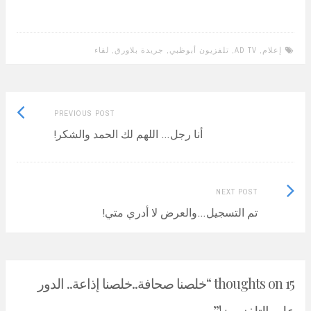
إعلام
,
AD TV
,
تلفزيون أبوظبي
,
جريدة بلاورق
,
لقاء
Previous
Post
PREVIOUS POST
post:
أنا رجل… اللهم لك الحمد والشكر!
navigation
Next
NEXT POST
Post:
تم التسجيل…والعرض لا أدري متي!
15 thoughts on “
خلصنا صحافة..خلصنا إذاعة.. الدور
على التلفزيون!
”