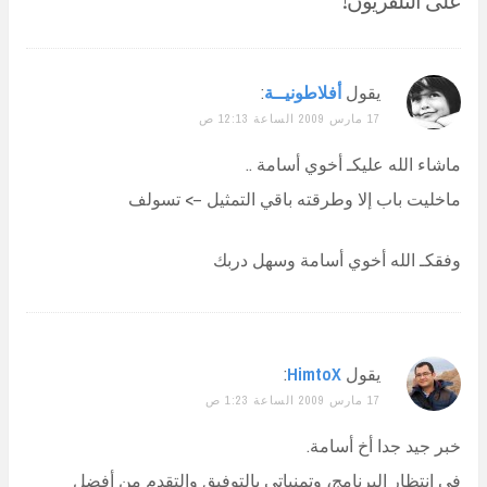
يقول
أفلاطونيــة
:
17 مارس 2009 الساعة 12:13 ص
ماشاء الله عليكـ أخوي أسامة ..
ماخليت باب إلا وطرقته باقي التمثيل –> تسولف
وفقكـ الله أخوي أسامة وسهل دربك
يقول
HimtoX
:
17 مارس 2009 الساعة 1:23 ص
خبر جيد جدا أخ أسامة.
في انتظار البرنامج، وتمنياتي بالتوفيق والتقدم من أفضل