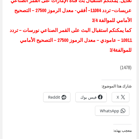
تعديل:
يمكنكم استقبال بث قناة الإمارات على القمر الصناعي
عربسات– تردد 11084– أفقي- معدل الرموز 27500 – التصحيح
الأمامي للموالفة 3/4
كما يمكنكم استقبال البث على القمر الصناعي نورسات – تردد
10911 – عامودي – معدل الرموز 27500 – التصحيح الأمامي
للموالفة3/4
(1478)
شارك هذا الموضوع:
X
فيس بوك
Reddit
WhatsApp
معجب بهذه: