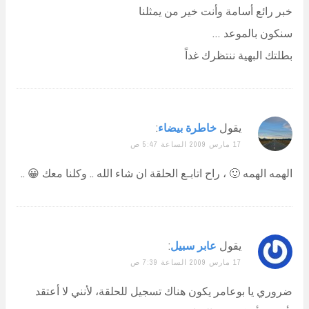
خبر رائع أسامة وأنت خير من يمثلنا
سنكون بالموعد …
بطلتك البهية ننتظرك غداً
يقول
خاطرة بيضاء
:
17 مارس 2009 الساعة 5:47 ص
الهمه الهمه 🙂 ، راح اتابـع الحلقة ان شاء الله .. وكلنا معك 😀 ..
يقول
عابر سبيل
:
17 مارس 2009 الساعة 7:39 ص
ضروري يا بوعامر يكون هناك تسجيل للحلقة، لأنني لا أعتقد