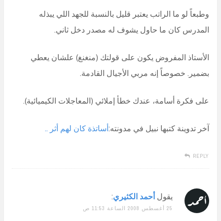
وطبعاً لو ما الراتب يعتبر قليل بالنسبة للجهد اللي يبذله
المدرس كان ما حاول يشوف له مصدر دخل ثاني.
الأستاذ المفروض يكون على قولتك (منغنغ) علشان يعطي
بضمير. خصوصاً إنه مربي الأجيال القادمة.
على فكرة أسامة، عندك خطأ إملائي (المعاجلات الكيميائية).
آخر تدوينة كتبها نبيل في مدونته:
أساتذة كان لهم أثر ..
REPLY
يقول
أحمد الكثيري
:
25 أغسطس 2008 الساعة 11:53 ص