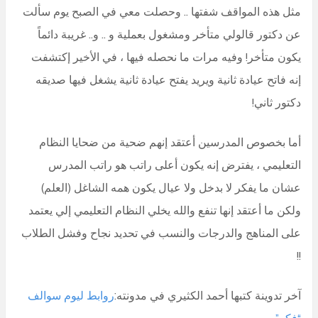
مثل هذه المواقف شفتها .. وحصلت معي في الصبح يوم سألت
عن دكتور قالولي متأخر ومشغول بعملية و .. و.. غريبة دائماً
يكون متأخر! وفيه مرات ما نحصله فيها ، في الأخير إكتشفت
إنه فاتح عيادة ثانية ويريد يفتح عيادة ثانية يشغل فيها صديقه
دكتور ثاني!
أما بخصوص المدرسين أعتقد إنهم ضحية من ضحايا النظام
التعليمي ، يفترض إنه يكون أعلى راتب هو راتب المدرس
عشان ما يفكر لا بدخل ولا عيال يكون همه الشاغل (العلم)
ولكن ما أعتقد إنها تنفع والله يخلي النظام التعليمي إلي يعتمد
على المناهج والدرجات والنسب في تحديد نجاح وفشل الطلاب
!!
آخر تدوينة كتبها أحمد الكثيري في مدونته:
روابط ليوم سوالف
“فكر”