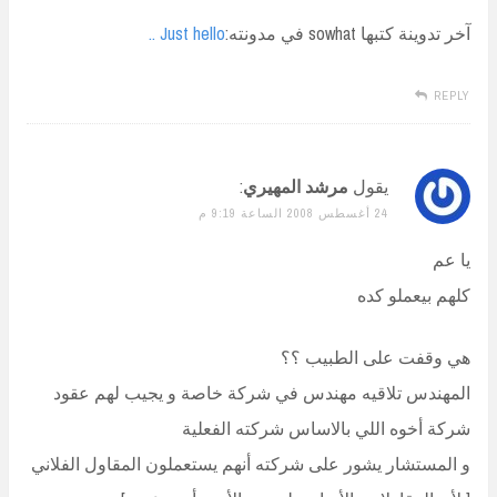
آخر تدوينة كتبها sowhat في مدونته:
Just hello ..
REPLY
يقول
مرشد المهيري
:
24 أغسطس 2008 الساعة 9:19 م
يا عم
كلهم بيعملو كده
هي وقفت على الطبيب ؟؟
المهندس تلاقيه مهندس في شركة خاصة و يجيب لهم عقود
شركة أخوه اللي بالاساس شركته الفعلية
و المستشار يشور على شركته أنهم يستعملون المقاول الفلاني