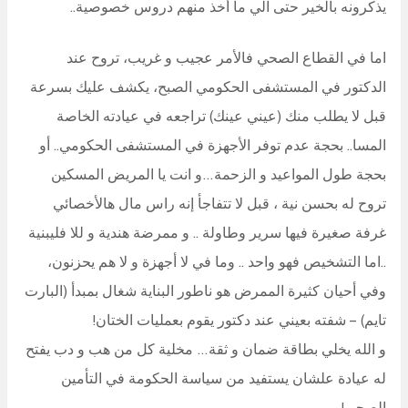
يذكرونه بالخير حتى الي ما أخذ منهم دروس خصوصية..
اما في القطاع الصحي فالأمر عجيب و غريب، تروح عند
الدكتور في المستشفى الحكومي الصبح، يكشف عليك بسرعة
قبل لا يطلب منك (عيني عينك) تراجعه في عيادته الخاصة
المسا.. بحجة عدم توفر الأجهزة في المستشفى الحكومي.. أو
بحجة طول المواعيد و الزحمة…و انت يا المريض المسكين
تروح له بحسن نية ، قبل لا تتفاجأ إنه راس مال هالأخصائي
غرفة صغيرة فيها سرير وطاولة .. و ممرضة هندية و للا فليبنية
..اما التشخيص فهو واحد .. وما في لا أجهزة و لا هم يحزنون،
وفي أحيان كثيرة الممرض هو ناطور البناية شغال بمبدأ (البارت
تايم) – شفته بعيني عند دكتور يقوم بعمليات الختان!
و الله يخلي بطاقة ضمان و ثقة… مخلية كل من هب و دب يفتح
له عيادة علشان يستفيد من سياسة الحكومة في التأمين
الصحي!