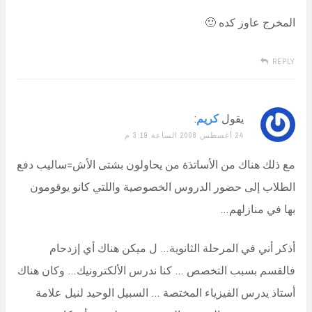
المخرج عاوز كده 🙂
REPLY
يقول
كريم
:
24 أغسطس 2008 الساعة 3:19 م
مع ذلك هناك من الأساتذة من يحاولون بشتى الأش=ساليب دفع
الطلاب إلى حضور الدروس الخصوصية واللتي كانو يوقومون
بها في منازلهم…
أذكر أني في المرحلة الثانوية… ل ميكن هناك أي إزدحام
فالقسم بسبب التخصص … كنا ندرس الألكترونيك… وكان هناك
أستاذ يدرس الفيزياء المختصة … السبيل الوحيد لنيل علامة