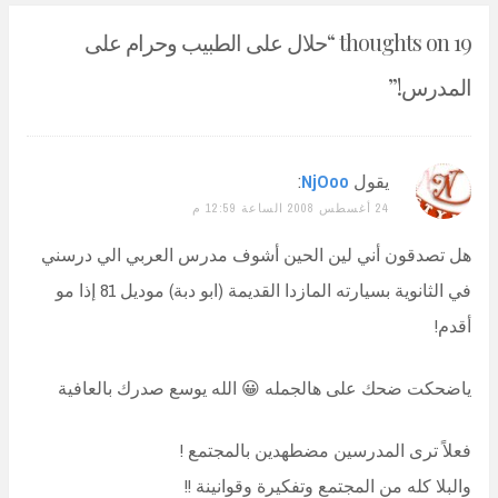
19 thoughts on “
حلال على الطبيب وحرام على
المدرس!
”
يقول
NjOoo
:
24 أغسطس 2008 الساعة 12:59 م
هل تصدقون أني لين الحين أشوف مدرس العربي الي درسني
في الثانوية بسيارته المازدا القديمة (ابو دبة) موديل 81 إذا مو
أقدم!
ياضحكت ضحك على هالجمله 😀 الله يوسع صدرك بالعافية
فعلاً ترى المدرسين مضطهدين بالمجتمع !
والبلا كله من المجتمع وتفكيرة وقوانينة !!