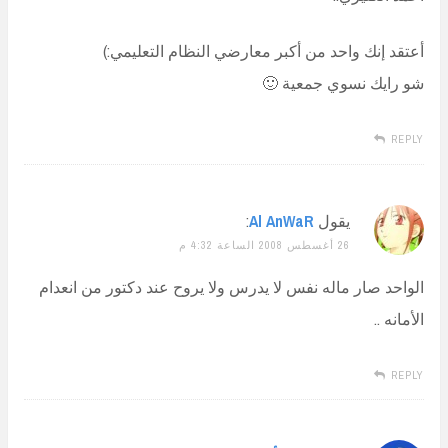
أعتقد إنك واحد من أكبر معارضي النظام التعليمي:)
شو رايك نسوي جمعية 🙂
REPLY
يقول
Al AnWaR
:
26 أغسطس 2008 الساعة 4:32 م
الواحد صار ماله نفس لا يدرس ولا يروح عند دكتور من انعدام
الأمانه ..
REPLY