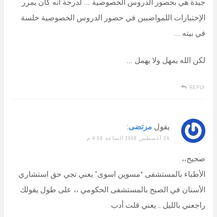
جيدة هي بحضور الدروس الخصوصية … لدرجة أنه كان يمرر
الإختبارات اللمواضبين في حضور الدروس الخصوصية خلسة
في بيته …
لكن الله يمهل ولا يهمل …
REPLY
يقول
مرتضى
:
24 أغسطس 2008 الساعة 4:58 م
صحيح،،
الأطباء بالمستشفى “مسوين اسوى” يعني تجي حق استشاري
الأسنان في الصبح بالمستشفى الحكومي ،، على طول يقولك
راجعني بالليل .. يعني قلت أدب