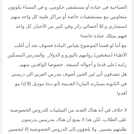
الصباحية في عيادة أو مستشفى حكومي، و في المساء يكونون
متعاونين مع مستشفيات خاصة أو مراكز طبية كل واحد منهم
استشاري و للا أخصائي زائر وفي كثير من الأحيان كل واحد
فيهم يمتلك عيادة خاصة!
مع أننا لو قسنا الموضوع بقياس المادة فسوف نجد أن أغلب
الأطباء (منغنغين) رواتبهم باليورو و الدولار.. والمدرس المسكين
راتبه (على قده) و أحواله كسيفة.. خصوصا الوافدين منهم..
هل تصدقون أني لين الحين أشوف مدرس العربي الي درسني
في الثانوية بسيارته المازدا القديمة (ابو دبة) موديل 81 إذا مو
أقدم!
لا خلاف في أنه هناك العديد من السلبيات للدروس الخصوصية
على الطلاب، لكن هذا لا يمنع أن هناك مدرسين يدرسون
طلبتهم بضمير.. ولا يلجؤون إلى الدروس الخصوصية إلا لتحسين