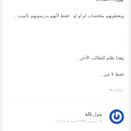
ويعطونهم ملخصات او او او .. فقط لأنهم يدرسونهم بالبيت ..
.
.
وهذا ظلم للطالب الآخر ..
فقط لا غير ..
REPLY
يقول
تالة
:
06 سبتمبر 2008 الساعة 9:28 م