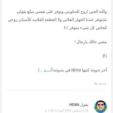
والله الحين اروح للحكومي وبوفر على نفسي مبلغ يقولي
مايتوفر عندنا الجهاز الفلاني ولا القطعة الفلانيه للأسنان روحي
للخاص كل شيء متوفر :/ !!
مشي حالك يارجال !
(F)
آخر تدوينة كتبها NjOoo في مدونته:
ألـــم …}
REPLY
يقول
HDNA
:
24 أغسطس 2008 الساعة 1:05 م