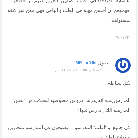
انا شايف أصدقاء في الطب مصابين بالغرور لأنهم من الصغر
افهموهم ان أحسن مهنة هي الطب و الباقي فهي مهن غير لائقة
بمستواهم.
REPLY
يقول
MR. jo0j0o
:
30 أغسطس 2008 الساعة 6:41 م
بكل بساطه ..
المدرس يمنع انه يدرس دروس خصوصيه للطلاب من “نفس”
المدرسه اللتي يدرس فيها !! ..
لأن جميع او “أغلب” المدرسين .. يصبحون في المدرسه منحازين
لهؤولاء الطلاب