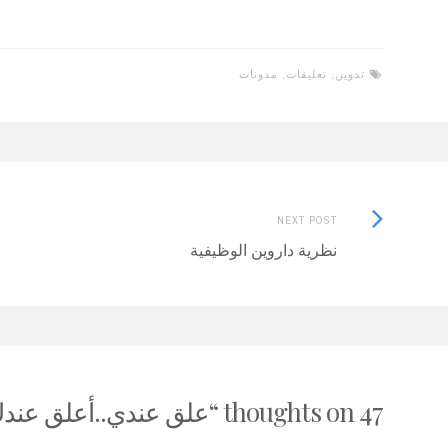
تدوين
,
تعليقات
,
مدونات
Next
Post
NEXT POST
Post:
نظرية داروين الوظيفية
navigation
47 thoughts on “
علق عندي..أعلق عندك