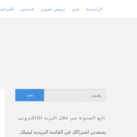
الرئيسية
عني
دروس تصوير
عدستي
للمراسل
Skip
to
content
البحث
عن:
تابع المدونة من خلال البريد الإلكتروني
يسعدني اشتراكك في القائمة البريدية ليصلك