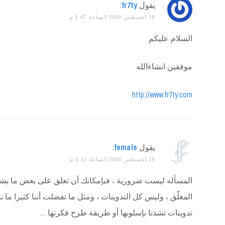
يقول
fr7ty
:
16 أغسطس 2008 الساعة 1:47 م
السلام عليكم
موفقين انشاءالله
http://www.fr7ty.com
يقول
female
:
16 أغسطس 2008 الساعة 2:11 م
المسأله ليست ضرورية ، فبإمكانك أن تعلق على بعض ما يش
المعلّق ، وليس كل التدوينات ، ومثل ما تفضلت أننا كثيرا ما ن
تدوينات تشدنا بإسلوبها أو طريقة طرح فكرتها …