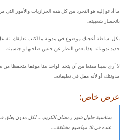
ما أدعو إليه هو التجرد من كل هذه الحزازيات والأمور التي م
بانحسار شعبيته..
بكل بساطة أعجبك موضوع في مدونة ما اكتب تعليقك.. تفاعل مع
جديد تدويناته. هذا بغض النظر عن جنس صاحبها و جنسيته ..
لا أرى سببا مقنعا من أن يتخذ الواحد منا موقفا متحفظا من
مدونتك، أو لأنه مقل في تعليقاته..
عرض خاص:
بمناسبة حلول شهر رمضان الكريم…. لكل مدون يعلق في 
عنده في 10 مواضيع مختلقة….