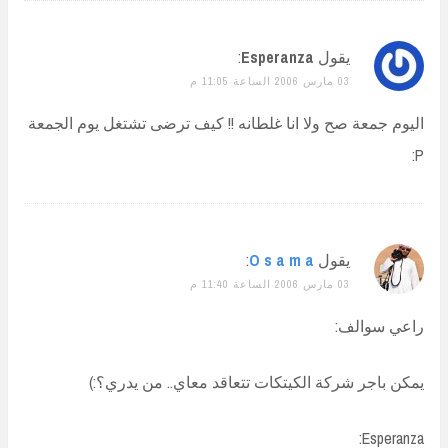
يقول
Esperanza
:
03 مارس 2006 الساعة 11:05 م
اليوم جمعة صح ولا انا غلطانه !! كيف ترضى تشتغل يوم الجمعة
P:
يقول
O s a m a
:
03 مارس 2006 الساعة 11:40 م
راعي سوالف:
يمكن باجر شركة الكيتكات تتعاقد معاي.. من يدري؟:)
Esperanza: