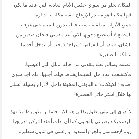
المكان يخلو من سواي عكس الأيام العادية التي عادة ما يكون
فيها مكتبنا هو مصدر الإزعاج لبقية مكاتب الدائرة!
جميع الأبواب مغلقة، باستثناء باب دورة المياه حتى غرفة
المطبخ لا أستطيع دخولها لكي أعد لنفسي فنجان صغير من
الشاي، فيبدو أن الفراش “سراج” لا يحب أن يدخل أحد ما
مملكته الصغيرة!
اتصلت بسالم لعله ينقذني من حالة الملل التي أعيشها،
فاكتشفت أنه داخل السينما يشاهد فيلما أجنبيا، فلم أجد سوى
أصابع “الكيتكات” و الباونتي المخبئة داخل الأدراج وسيلة أتسلى
بها خلال استراحاتي القصيرة!!
لا أدري إلى متى يطول بقائي هنا لكن حتما لن يكون طويلا فهذا
الهدوء يكاد يصيبني بالجنون كما أن بدات أفقد التركيز تدريجيا….
ربما لإحساسي بالجوع الشديد.. و رغبتي في تناول شطيرة