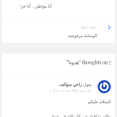
post:
أنا مواطن… أنا حر!
navigation
Next
NEXT POST
Post:
الوصاية مرفوضة.
7 thoughts on “
هدوء!
”
يقول
راعي سوالف
:
03 مارس 2006 الساعة 10:41 م
السلام عليكم
والله ما اقول غير كان الله في عونك