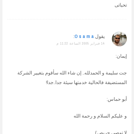
تحياتى
يقول
O s a m a
:
14 فبراير 2005 الساعة 11:22 م
إيمان:
جت سليمة و الحمدلله.. إن شاء الله سأقوم بتغيير الشركة
المستضيفة فالحالية خدمتها سيئة جدا..جدا!
أبو حماس:
و عليكم السلام و رحمة الله
لا توصي حريص:)