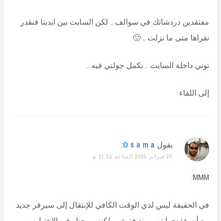
مفتقدين دردشاتك في سوالف .. لكن السايت بين ايدينا فنقدر
نقراها متى ما نزلت .. 🙂
توني داخلة السايت .. بكمل جولتي فيه ..
إلى اللقاء
يقول
O s a m a
:
26 فبراير 2005 الساعة 12:51 م
MMM:
في الحقيقة ليس لدي الوقت الكافي للإنتقال إلى سيرفر جديد
مع أن عقدي انتهى منذ فترة.. و لكنني محتار في الاختيار بين