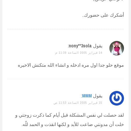
أشكرك على حضورك..
يقول
nony**3sola
:
14 فبراير 2005 الساعة 11:39 م
موقع حلو جدا اول مره ادخله و انشاء الله متكنش الاخيره
يقول
MMM
:
15 فبراير 2005 الساعة 11:53 ص
لقد حصلت لي نفس المشكلة قبل أيام كما ذكرت زوجتي و
خلت أن مدونتي ضاعت للأبد و لكنها انقذت و الحمد للّه.