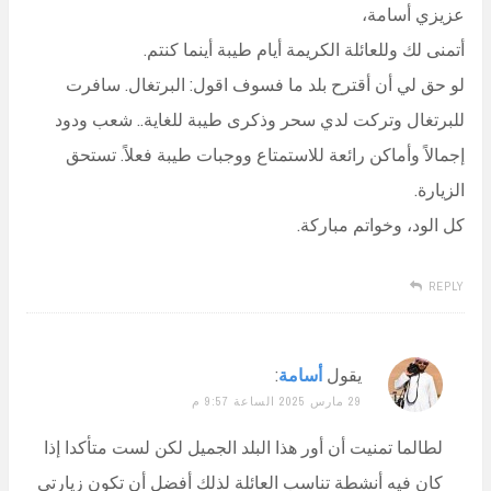
عزيزي أسامة،
أتمنى لك وللعائلة الكريمة أيام طيبة أينما كنتم.
لو حق لي أن أقترح بلد ما فسوف اقول: البرتغال. سافرت
للبرتغال وتركت لدي سحر وذكرى طيبة للغاية.. شعب ودود
إجمالاً وأماكن رائعة للاستمتاع ووجبات طيبة فعلاً. تستحق
الزيارة.
كل الود، وخواتم مباركة.
REPLY
يقول
أسامة
:
29 مارس 2025 الساعة 9:57 م
لطالما تمنيت أن أور هذا البلد الجميل لكن لست متأكدا إذا
كان فيه أنشطة تناسب العائلة لذلك أفضل أن تكون زيارتي