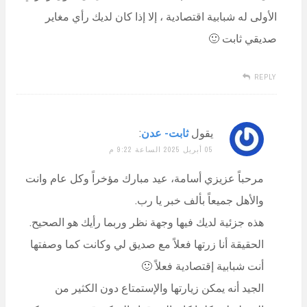
الأولى له شبابية اقتصادية ، إلا إذا كان لديك رأي مغاير
صديقي ثابت 🙂
REPLY
يقول
ثابت- عدن
:
05 أبريل 2025 الساعة 9:22 م
مرحباً عزيزي أسامة، عيد مبارك مؤخراً وكل عام وانت
والأهل جميعاً بألف خبر يا رب.
هذه جزئية لديك فيها وجهة نظر وربما رأيك هو الصحيح.
الحقيقة أنا زرتها فعلاً مع صديق لي وكانت كما وصفتها
أنت شبابية إقتصادية فعلاً 🙂
الجيد أنه يمكن زيارتها والإستمتاع دون الكثير من