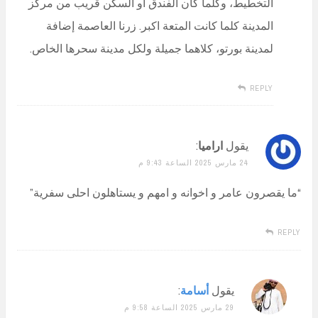
التخطيط، وكلما كان الفندق او السكن قريب من مركز
المدينة كلما كانت المتعة اكبر. زرنا العاصمة إضافة
لمدينة بورتو، كلاهما جميلة ولكل مدينة سحرها الخاص.
REPLY
يقول
اراميا
:
24 مارس 2025 الساعة 9:43 م
“ما يقصرون عامر و اخوانه و امهم و يستاهلون احلى سفرية”
REPLY
يقول
أسامة
:
29 مارس 2025 الساعة 9:58 م