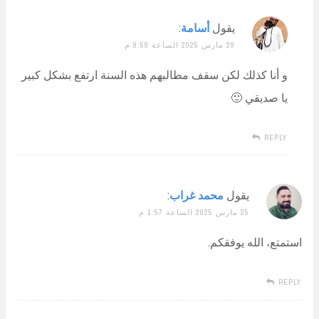
يقول
أسامة
:
29 مارس 2025 الساعة 9:58 م
و أنا كذلك لكن سقف مطالبهم هذه السنة ارتفع بشكل كبير
يا صديقي 🙂
REPLY
يقول
محمد غراب
:
25 مارس 2025 الساعة 1:57 م
استمتع، الله يوفقكم.
REPLY