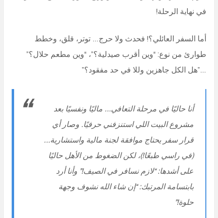
في نهاية الرحلة!
أما السفر العائلي؟! فحدث ولا حرج… توتر، قلق، وخطط
طوارئ من نوع: “وين أقرب صيدلية؟”، “وين مطعم حلال؟”
…”هل الكل جاهزين وللا في حد مفقود؟”
أنا حاليًا في مرحلة التعافي… ماليًا ونفسيًا بعد
مشروع البيت اللي استنزفني حرفيًا. وصار أي
قرار سفر يحتاج موافقة لجنة مالية واستشارية…
(في راسي طبعًا!)، لكن
الضغوط من الأهل حاليًا
على أشدها: “لازم نسافر في الصيف!” وأنا أرد
بابتسامة المرتبك: “إن شاء الله نشوف وجهة
حلوة!”