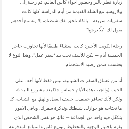
زيارة قطر بالبر وحضور أجواء كأس العالم، ثم رحلة إلى
بيلاروسيا مع الشلة القديمة من أيام الدراسة. كلها كانت
سفريات سريعة… بالكاد تلحق تفك شنطتك، إلا وتسمع أحدهم
يقول لك: “يلّا نرجع!”
رحلة الكويت الأخيرة كانت استثناءً طفيفًا لأنها تجاوزت حاجز
الخمسة أيام — لكن للأسف تحت بند “سفر عمل”، وهذا النوع لا
يحتسب ضمن رصيد الاستجمام.
أنا من عشاق السفرات الشبابية، ليس فقط لأنها أخف على
الجيب (والجيب هذه الأيام حساس جدًا بعد مشروع البيت!)،
ولكن لأنك تسافر خفيف… خفيف العقل والهمّ. مع الشباب، كل
ما تحتاجه هو جوازك، شنطتك،وتذكرة سفرك، وباقي الامور
يتكفّل فيه واحد من الجماعة — غالبًا هو نفس الشخص الذي
يقوم باختيار الوجهة والتخطيط وتوزيع فاتورة المبالغ المدفوعة