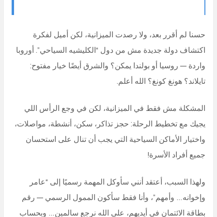
حسنا لم أقرر بعد، ولا رصدت الميزانية، لكن أميل لفكرة
اكتشاف دولة جديدة مش من دول “الكليشيه السياحي”. أوروبا
واردة — روسيا أو بولندا يمكن؟ والشرق أيضًا خيار مفتوح:
تايلاند؟ هونغ كونغ؟ الله أعلم.
المشكلة مش فقط في الميزانية، لكن في وجع الرأس اللي
يجيك مع تخطيط الرحلة: حجز تذاكر، سكن، أنشطة، مواصلات،
واختيار الأماكن السياحية التي يجب أن تنال على استحسان
جميع أفراد الأسرة!
ولهذا السبب، أعتقد أنني سأوكل المهمة رسميًا إلى “عامر
وإخوانه… وأمهم”، وأنا فقط سأكون الممول الرسمي — رقم
بطاقة الائتمان في أيديهم، على الله نرجع سالمين… وبحساب