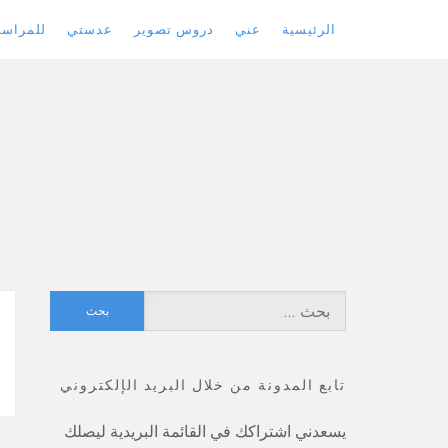
الرئيسية
عني
دروس تصوير
عدستي
للمراسل
Skip
to
content
البحث
عن:
تابع المدونة من خلال البريد الإلكتروني
يسعدني اشتراكك في القائمة البريدية ليصلك