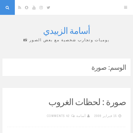
arch
Snapchat
RSS
YouTube
Instagram
Twitter
أسامة الزبيدي
Skip
to
يوميات وتجارب شخصية مع بعض الصور 📸
content
الوسم:
صورة
صورة : لحظات الغروب
15 فبراير 2009
أسامة
42 COMMENTS