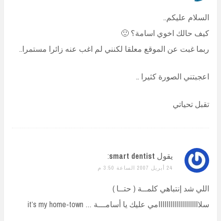
السلام عليكم..
كيف حالك اخوي اسامة؟ 🙂
ربما غبت عن الموقع معلقا لكنني لم اغب عنه زائرا مستمرا..
اعجبتني الصورة كثيرا ..
تقبل تحياتي
يقول
smart dentist
:
24 أبريل 2007 الساعة 3:50 م
اللي شد إنتباهي كلمــة ( حتــا )
سلااااااااااااااااااااامي عليك يا أسامـــة … it’s my home-town