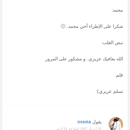
محمد:
شكرا على الإطراء أخي محمد.. 🙂
نبض القلب:
الله يعافيك عزيزي.. و مشكور على المرور
قلم:
تسلم عزيزي:)
يقول
osama
:
30 أبريل 2007 الساعة 8:34 ص