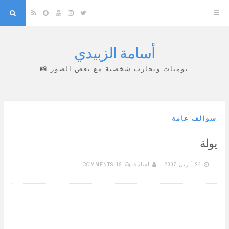
arch
Snapchat
RSS
YouTube
Instagram
Twitter
أسامة الزبيدي
Skip
to
يوميات وتجارب شخصية مع بعض الصور 📸
content
سوالف عامة
يولة
24 أبريل 2007
أسامة
19 COMMENTS