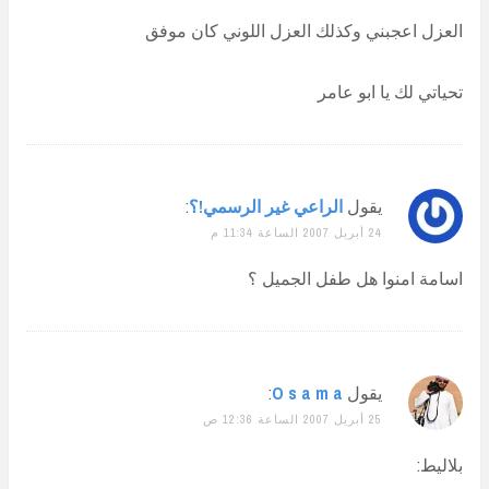
العزل اعجبني وكذلك العزل اللوني كان موفق
تحياتي لك يا ابو عامر
يقول
الراعي غير الرسمي!؟
:
24 أبريل 2007 الساعة 11:34 م
اسامة امنوا هل طفل الجميل ؟
يقول
O s a m a
:
25 أبريل 2007 الساعة 12:36 ص
بلاليط: