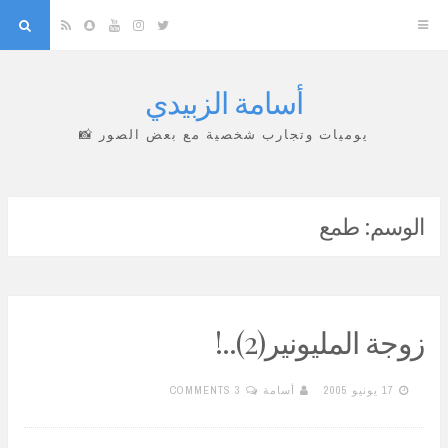
arch
Snapchat
RSS
YouTube
Instagram
Twitter
أسامة الزبيدي
Skip
to
يوميات وتجارب شخصية مع بعض الصور 📸
content
الوسم:
طمع
زوجة المليونير(2)..!
17 يونيو 2005
أسامة
3 COMMENTS