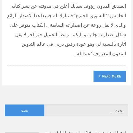
الصديق المدون رؤوف شبايك أعلن في مدونته عن نشر كتابه
الخامس : “التسويق للجميع” فلنبارك له جميعا هذا الاصدار الرائع
والذي لا يقل روعة عن اصداراته السابقة… الكتاب متوفر على
شكل اصدارة مجانية و إليكم رابط التحميل خبر آخر لا يقل
اثارة بالنسبة لي وهو عودة رفيق دربي في عالم التدوين
المدون المعروف “عبدالله…
READ MORE
البحث
عن:
تابع المدونة من خلال البريد الإلكتروني