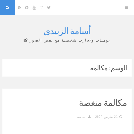
arch
Snapchat
RSS
YouTube
Instagram
Twitter
أسامة الزبيدي
Skip
to
يوميات وتجارب شخصية مع بعض الصور 📸
content
الوسم:
مكالمة
مكالمة منغصة
21 مارس 2004
أسامة