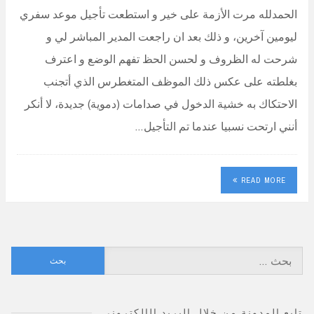
الحمدلله مرت الأزمة على خير و استطعت تأجيل موعد سفري
ليومين آخرين، و ذلك بعد ان راجعت المدير المباشر لي و
شرحت له الظروف و لحسن الحظ تفهم الوضع و اعترف
بغلطته على عكس ذلك الموظف المتغطرس الذي أتجنب
الاحتكاك به خشية الدخول في صدامات (دموية) جديدة، لا أنكر
أنني ارتحت نسبيا عندما تم التأجيل…
READ MORE
البحث
عن:
تابع المدونة من خلال البريد الإلكتروني