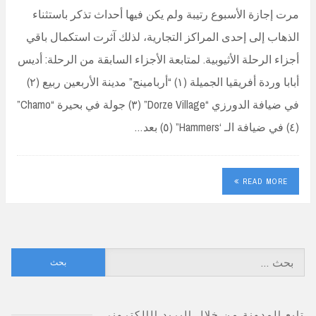
مرت إجازة الأسبوع رتيبة ولم يكن فيها أحداث تذكر باستثناء
الذهاب إلى إحدى المراكز التجارية، لذلك آثرت استكمال باقي
أجزاء الرحلة الأثيوبية. لمتابعة الأجزاء السابقة من الرحلة: أديس
أبابا وردة أفريقيا الجميلة (١) “أربامينج” مدينة الأربعين ربيع (٢)
في ضيافة الدورزي “Dorze Village” (٣) جولة في بحيرة “Chamo”
(٤) في ضيافة الـ ‘Hammers” (٥) بعد…
READ MORE
البحث
عن:
تابع المدونة من خلال البريد الإلكتروني