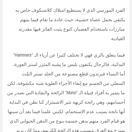
الفرد المورسي الذي لا يستطيع امتلاك كلاشنكوف خاص به
يكتفي بحمل عصاة خشبية، حيث عادة ما تقام فيما بينهم
مبارزات باستخدام العصيان كنوع يثبت الفائز فيها مقدرته
القيادية.
فيما يتعلق بالزي فهي لا تختلف كثيرا عن أزياء الـ “Hammers”
البدائية، فالرجال يكتفون بلبس ما يشبه المئزر لستر العورة،
أما النساء فيرتدون قطع مصنوعة من الجلد تستر الثلث
السفلي من الجسم مع إبقاء الأجزاء العلوية شبه مكشوفة، لكن
ما يتميز به أفراد قبيلة الـ “Mursi” الرائحة والنفاذة التي تصدر من
أجسامهم، وهي رائحة كريهة تثير الاشمئزاز كنا نظن في البداية
أنها ناتجة بسبب عدم الاستحمام، لكنني علمنا فيما بعد أن سببها
هو قيام الفرد منهم بدهن جسمه بنوع من الدهن الحيواني الذي
يمتزج مع العرق ويسبب هذه الرائحة الكريهة، وما كان يزيد