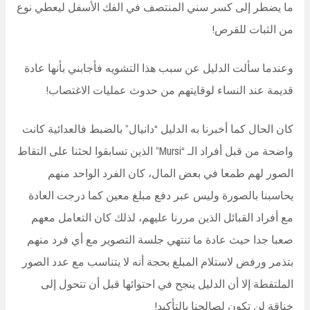
ما يضطر إلى كسر سني المنتصف في الفك الأسفل ليعطي نوع
من الثبات للقرص!
وعندما سألت الدليل عن سبب هذا التشويه فأجابني بأنها عادة
قديمة عند النساء لوقايتهم من حدوث عمليات الاغتصاب!
كان الحال كما أخبرنا به الدليل “دانيال” بالضبط فالعدائية كانت
واضحة من قبل أفراد الـ “Mursi” الذين تسابقوا لحثنا على التقاط
الصور لهم طمعا في بعض المال، كان الفرد الواحد منهم
يحاسبنا بالصورة وليس عبر دفع مبلغ معين كما درجت العادة
مع أفراد القبائل الذين مررنا عليهم، لذلك كان التعامل معهم
صعبا جدا حيث عادة ما تنتهي جلسة التصوير مع أي فرد منهم
بتذمر ورفض لاستلام المبلغ بحجة أنه لا يتناسب مع عدد الصور
الملتقطة إلا أن الدليل ينجح في احتوائها قبل أن تتحول إلى
خناقة لن تكون لصالحنا بالتأكيد!