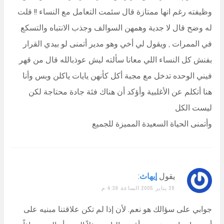
وظيفته رغم انها ممتازة قال سئمت التعامل مع النساء !! قلت
له وضح قال لا جدية وهمهن السوالف وجذب الانتباه والتسكع
في الممرات , ويقول لي أخي وهو مدير أتمنى لو بيدي القرار
بفنش كل النساء اللي معانا سألته ليش عوذبالله قال من قهر
فيني الوحده تدخل مع مجبة أكل كأنهن يايات ياكلن وبس وأنا
هنا أتكلم عن الأغلبية وأؤكد أن هناك فئة جادة محتاجة لكن
ليست الكل
وأتمنى الحياة السعيدة المميزة للجميع
يقول
إيهاث
:
28 يناير 2005 الساعة 4:39 م
جوابي على سؤالك هو نعم. لأن إذا لم تكن علاقتنا مبنيه على