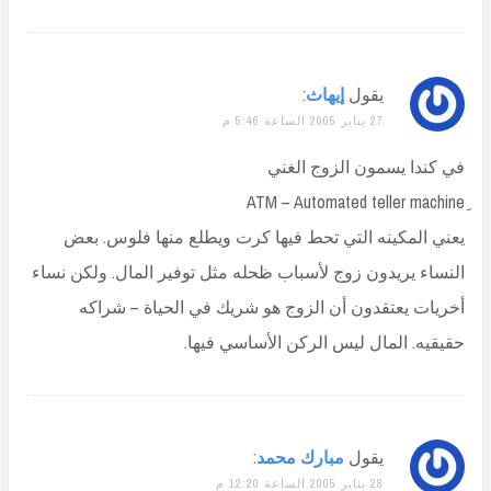
يقول
إيهاث
:
27 يناير 2005 الساعة 5:46 م
في كندا يسمون الزوج الغني
يعني المكينه التي تحط فيها كرت ويطلع منها فلوس. بعض
النساء يريدون زوج لأسباب ظحله مثل توفير المال. ولكن نساء
أخريات يعتقدون أن الزوج هو شريك في الحياة – شراكه
حقيقيه. المال ليس الركن الأساسي فيها.
يقول
مبارك محمد
:
28 يناير 2005 الساعة 12:20 م