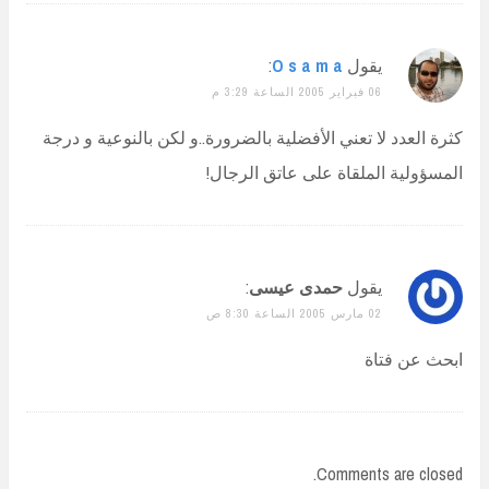
يقول
O s a m a
:
06 فبراير 2005 الساعة 3:29 م
كثرة العدد لا تعني الأفضلية بالضرورة..و لكن بالنوعية و درجة
المسؤولية الملقاة على عاتق الرجال!
يقول
حمدى عيسى
:
02 مارس 2005 الساعة 8:30 ص
ابحث عن فتاة
Comments are closed.