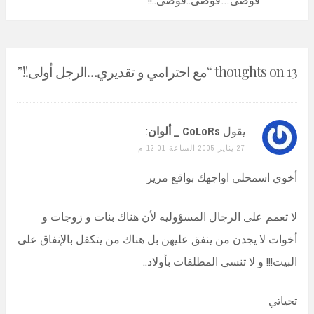
فوضى…فوضى..فوضى..!!
13 thoughts on “
مع احترامي و تقديري…الرجل أولى!!
”
يقول
CoLoRs _ ألوان
:
27 يناير 2005 الساعة 12:01 م
أخوي اسمحلي اواجهك بواقع مرير
لا تعمم على الرجال المسؤوليه لأن هناك بنات و زوجات و
أخوات لا يجدن من ينفق عليهن بل هناك من يتكفل بالإنفاق على
البيت!!! و لا تنسى المطلقات بأولاد..
تحياتي